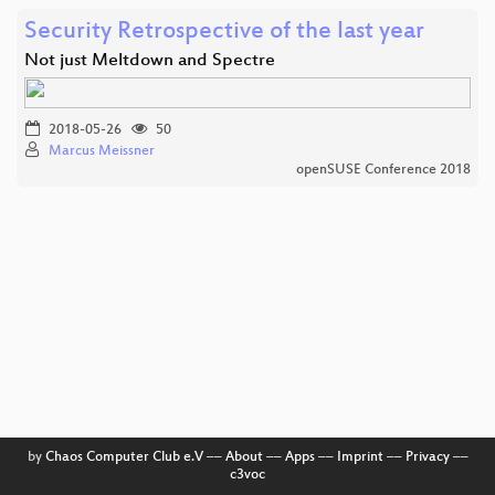
Security Retrospective of the last year
Not just Meltdown and Spectre
2018-05-26
50
Marcus Meissner
openSUSE Conference 2018
by
Chaos Computer Club e.V
––
About
––
Apps
––
Imprint
––
Privacy
––
c3voc