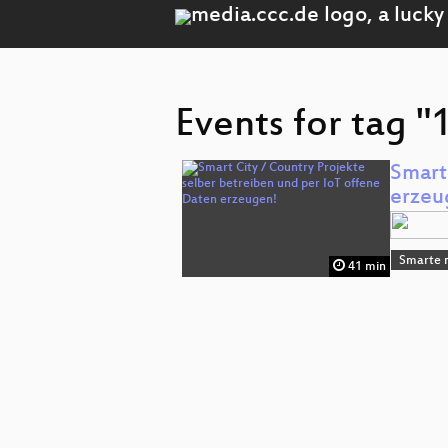
Events for tag 
Smart
erzeu
Smarte n
41 min