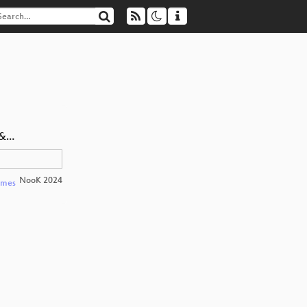
 &…
NooK 2024
lmes