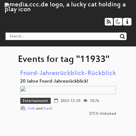
Events for tag "11933"
Fnord-Jahresrückblick-Rückblick
20 Jahre Fnord-Jahresrückblick!
Entertainment
2023-12-29
70.7k
Fefe
and
frank
37C3: Unlocked