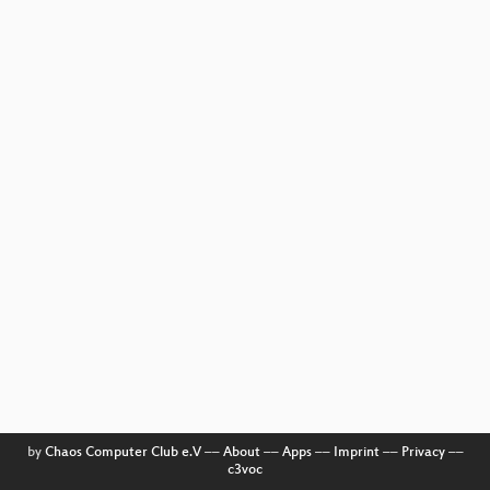
by
Chaos Computer Club e.V
––
About
––
Apps
––
Imprint
––
Privacy
––
c3voc