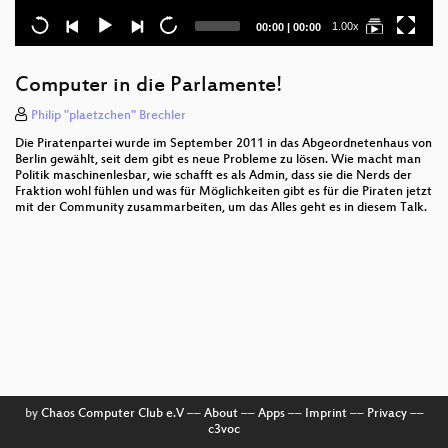
Current
Total
1.00x
00:00
|
00:00
time
duration
Computer in die Parlamente!
Philip "plaetzchen" Brechler
Die Piratenpartei wurde im September 2011 in das Abgeordnetenhaus von
Berlin gewählt, seit dem gibt es neue Probleme zu lösen. Wie macht man
Politik maschinenlesbar, wie schafft es als Admin, dass sie die Nerds der
Fraktion wohl fühlen und was für Möglichkeiten gibt es für die Piraten jetzt
mit der Community zusammarbeiten, um das Alles geht es in diesem Talk.
by
Chaos Computer Club e.V
––
About
––
Apps
––
Imprint
––
Privacy
––
c3voc