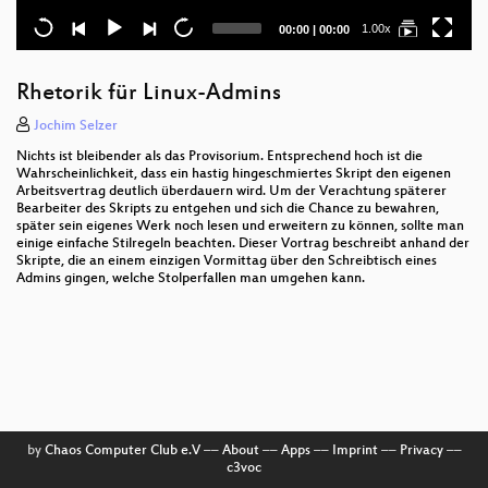
Current
Total
1.00x
00:00
|
00:00
time
duration
Rhetorik für Linux-Admins
Jochim Selzer
Nichts ist bleibender als das Provisorium. Entsprechend hoch ist die
Wahrscheinlichkeit, dass ein hastig hingeschmiertes Skript den eigenen
Arbeitsvertrag deutlich überdauern wird. Um der Verachtung späterer
Bearbeiter des Skripts zu entgehen und sich die Chance zu bewahren,
später sein eigenes Werk noch lesen und erweitern zu können, sollte man
einige einfache Stilregeln beachten. Dieser Vortrag beschreibt anhand der
Skripte, die an einem einzigen Vormittag über den Schreibtisch eines
Admins gingen, welche Stolperfallen man umgehen kann.
by
Chaos Computer Club e.V
––
About
––
Apps
––
Imprint
––
Privacy
––
c3voc