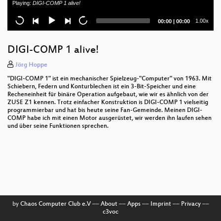
Playing:
DIGI-COMP 1 alive!
Charles Babbages Analytical Engine
Current
Total
1.00x
00:00
|
00:00
Hands on! Reparatur von Retrocomputern im
time
duration
Signallabor der Medienwissenschaft
DIGI-COMP 1 alive!
Der Computertruhe e.V. stellt sich vor
Jörg Hoppe
The programming architecture of Babbage's
"DIGI-COMP 1" ist ein mechanischer Spielzeug-"Computer" von 1963. Mit
Analytical Engine
Schiebern, Federn und Konturblechen ist ein 3-Bit-Speicher und eine
Recheneinheit für binäre Operation aufgebaut, wie wir es ähnlich von der
Analyse und Reparatur eines Z80-Systems aus der
ZUSE Z1 kennen. Trotz einfacher Konstruktion is DIGI-COMP 1 vielseitig
programmierbar und hat bis heute seine Fan-Gemeinde. Meinen DIGI-
Schrottkiste
COMP habe ich mit einen Motor ausgerüstet, wir werden ihn laufen sehen
und über seine Funktionen sprechen.
Computersammeln als Hobby
Diskettenlaufwerke am Beispiel der Commodore
1541
Die Geschichte von Open-Source-Software
DOjS
by
Chaos Computer Club e.V
––
About
––
Apps
––
Imprint
––
Privacy
––
c3voc
Eröffnungsveranstaltung