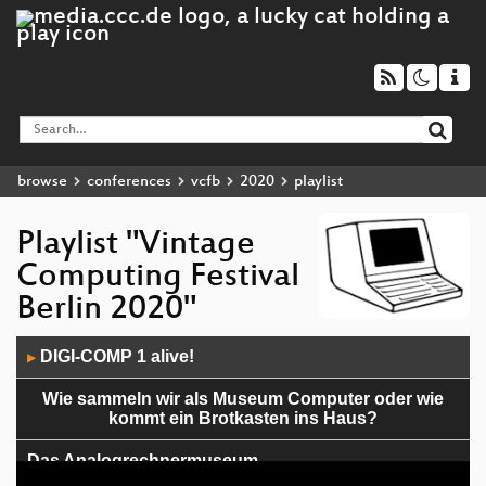
browse
conferences
vcfb
2020
playlist
Playlist "Vintage
Computing Festival
Berlin 2020"
Audio
DIGI-COMP 1 alive!
▶
Player
Wie sammeln wir als Museum Computer oder wie
kommt ein Brotkasten ins Haus?
Das Analogrechnermuseum