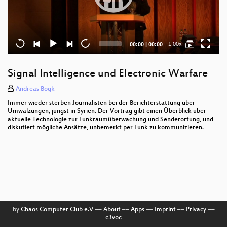
Current
Total
1.00x
00:00
|
00:00
time
duration
Signal Intelligence und Electronic Warfare
Andreas Bogk
Immer wieder sterben Journalisten bei der Berichterstattung über
Umwälzungen, jüngst in Syrien. Der Vortrag gibt einen Überblick über
aktuelle Technologie zur Funkraumüberwachung und Senderortung, und
diskutiert mögliche Ansätze, unbemerkt per Funk zu kommunizieren.
by
Chaos Computer Club e.V
––
About
––
Apps
––
Imprint
––
Privacy
––
c3voc