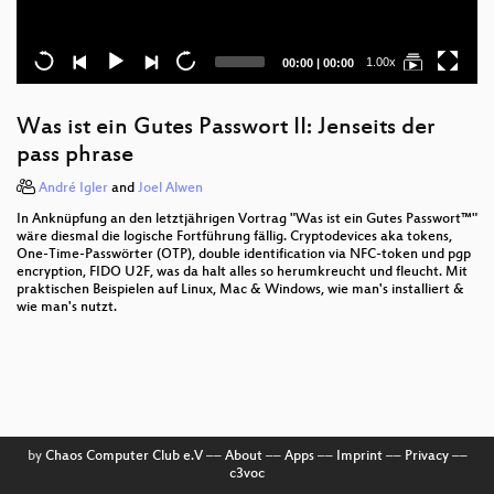
Current
Total
1.00x
00:00
|
00:00
time
duration
Was ist ein Gutes Passwort II: Jenseits der
pass phrase
André Igler
and
Joel Alwen
In Anknüpfung an den letztjährigen Vortrag "Was ist ein Gutes Passwort™"
wäre diesmal die logische Fortführung fällig. Cryptodevices aka tokens,
One-Time-Passwörter (OTP), double identification via NFC-token und pgp
encryption, FIDO U2F, was da halt alles so herumkreucht und fleucht. Mit
praktischen Beispielen auf Linux, Mac & Windows, wie man's installiert &
wie man's nutzt.
by
Chaos Computer Club e.V
––
About
––
Apps
––
Imprint
––
Privacy
––
c3voc