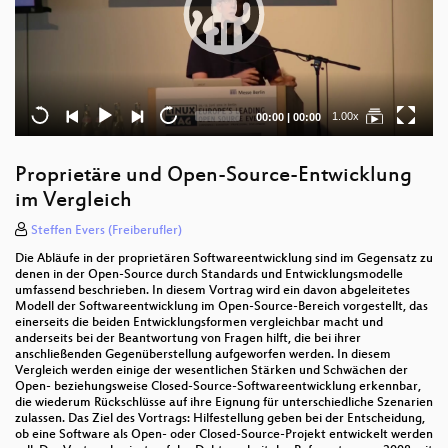
Current
Total
1.00x
00:00
|
00:00
time
duration
Proprietäre und Open-Source-Entwicklung
im Vergleich
Steffen Evers (Freiberufler)
Die Abläufe in der proprietären Softwareentwicklung sind im Gegensatz zu
denen in der Open-Source durch Standards und Entwicklungsmodelle
umfassend beschrieben. In diesem Vortrag wird ein davon abgeleitetes
Modell der Softwareentwicklung im Open-Source-Bereich vorgestellt, das
einerseits die beiden Entwicklungsformen vergleichbar macht und
anderseits bei der Beantwortung von Fragen hilft, die bei ihrer
anschließenden Gegenüberstellung aufgeworfen werden. In diesem
Vergleich werden einige der wesentlichen Stärken und Schwächen der
Open- beziehungsweise Closed-Source-Softwareentwicklung erkennbar,
die wiederum Rückschlüsse auf ihre Eignung für unterschiedliche Szenarien
zulassen. Das Ziel des Vortrags: Hilfestellung geben bei der Entscheidung,
ob eine Software als Open- oder Closed-Source-Projekt entwickelt werden