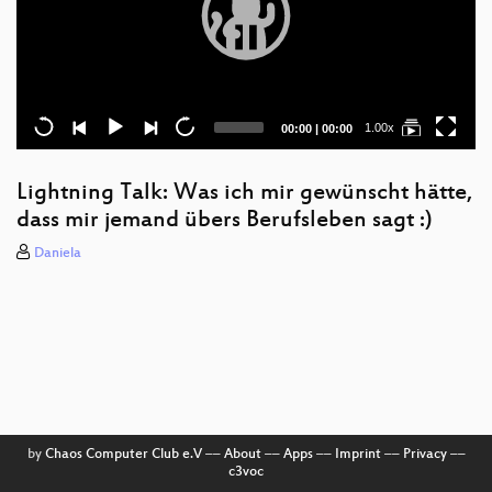
Current
Total
1.00x
00:00
|
00:00
time
duration
Lightning Talk: Was ich mir gewünscht hätte,
dass mir jemand übers Berufsleben sagt :)
Daniela
by
Chaos Computer Club e.V
––
About
––
Apps
––
Imprint
––
Privacy
––
c3voc