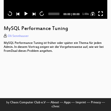
Current
Total
1.00x
00:00
|
00:00
time
duration
MySQL Performance Tuning
Oli Sennhauser
MySQL Performance Tuning ist früher oder später ein Thema für jeden
Admin. In diesem Vortrag zeigen wir die Vorgehensweise auf, wie wir bei
FromDual dieses Problem angehen.
by
Chaos Computer Club e.V
––
About
––
Apps
––
Imprint
––
Privacy
––
c3voc