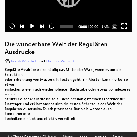
Current
Total
1.00x
00:00
|
00:00
time
duration
Die wunderbare Welt der Regulären
Ausdrücke
Jakob Westhoff
and
Thomas Weinert
Reguläre Ausdrücke sind häufig das Mittel der Wahl, wenn es um die
Extraktion
oder Erkennung von Mustern in Texten geht. Ein Muster kann hierbei so
etwas
einfaches wie ein sich wiederholender Buchstabe oder etwas komplexeres
wie die
Struktur einer Mailadresse sein. Diese Session gibt einen Überblick für
Einsteiger und erklärt anschaulich die ersten Schritte in der Welt der
Regulären Ausdrücke. Durch praxisnahe Beispiele werden auch
kompliziertere
Techniken einfach und effektiv vermittelt.