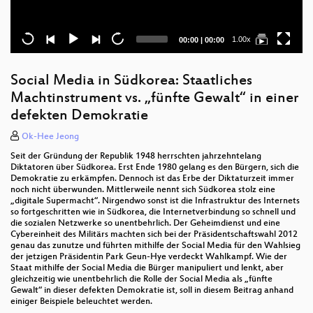
Current
Total
1.00x
00:00
|
00:00
time
duration
Social Media in Südkorea: Staatliches
Machtinstrument vs. „fünfte Gewalt“ in einer
defekten Demokratie
Ok-Hee Jeong
Seit der Gründung der Republik 1948 herrschten jahrzehntelang
Diktatoren über Südkorea. Erst Ende 1980 gelang es den Bürgern, sich die
Demokratie zu erkämpfen. Dennoch ist das Erbe der Diktaturzeit immer
noch nicht überwunden. Mittlerweile nennt sich Südkorea stolz eine
„digitale Supermacht“. Nirgendwo sonst ist die Infrastruktur des Internets
so fortgeschritten wie in Südkorea, die Internetverbindung so schnell und
die sozialen Netzwerke so unentbehrlich. Der Geheimdienst und eine
Cybereinheit des Militärs machten sich bei der Präsidentschaftswahl 2012
genau das zunutze und führten mithilfe der Social Media für den Wahlsieg
der jetzigen Präsidentin Park Geun-Hye verdeckt Wahlkampf. Wie der
Staat mithilfe der Social Media die Bürger manipuliert und lenkt, aber
gleichzeitig wie unentbehrlich die Rolle der Social Media als „fünfte
Gewalt“ in dieser defekten Demokratie ist, soll in diesem Beitrag anhand
einiger Beispiele beleuchtet werden.