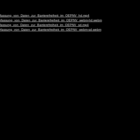
-_Erfassung_von_Daten_zur_Barrierefreiheit_im_OEPNV_hd.mp4
_-_Erfassung_von_Daten_zur_Barrierefreiheit_im_OEPNV_webm-hd.webm
-_Erfassung_von_Daten_zur_Barrierefreiheit_im_OEPNV_sd.mp4
_-_Erfassung_von_Daten_zur_Barrierefreiheit_im_OEPNV_webm-sd.webm