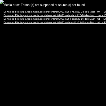
Video
Media error: Format(s) not supported or source(s) not found
Player
Download File: https://cdn.media.ccc.de/events/clt/2023/h264-hd/clt23-16-deu-Mach_mit_
Download File: https://cdn.media.ccc.de/events/clt/2023/webm-hd/clt23-16-deu-Mach_mit
Download File: https://cdn.media.ccc.de/events/clt/2023/h264-sd/clt23-16-deu-Mach_mit_
Download File: https://cdn.media.ccc.de/events/clt/2023/webm-sd/clt23-16-deu-Mach_mit