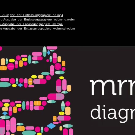
deu-Ausgabe_der_Entlassungspapiere_hd.mp4
-deu-Ausgabe_der_Entlassungspapiere_webm-hd.webm
eu-Ausgabe_der_Entlassungspapiere_sd.mp4
deu-Ausgabe_der_Entlassungspapiere_webm-sd.webm