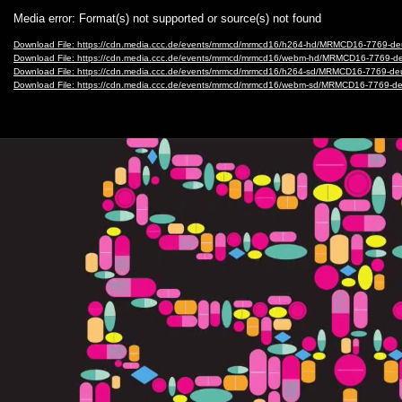
Video
Media error: Format(s) not supported or source(s) not found
Player
Download File: https://cdn.media.ccc.de/events/mrmcd/mrmcd16/h264-hd/MRMCD16-7769-
Download File: https://cdn.media.ccc.de/events/mrmcd/mrmcd16/webm-hd/MRMCD16-7769
Download File: https://cdn.media.ccc.de/events/mrmcd/mrmcd16/h264-sd/MRMCD16-7769-d
Download File: https://cdn.media.ccc.de/events/mrmcd/mrmcd16/webm-sd/MRMCD16-7769-