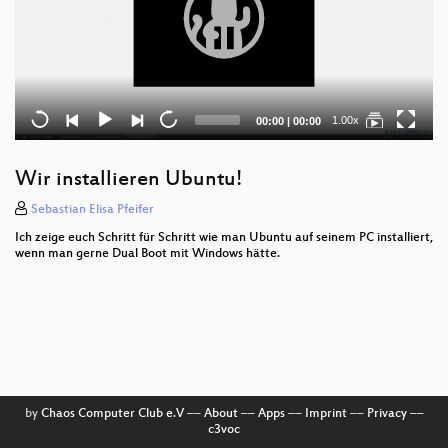
Current
Total
1.00x
00:00
|
00:00
time
duration
Wir installieren Ubuntu!
Sebastian Elisa Pfeifer
Ich zeige euch Schritt für Schritt wie man Ubuntu auf seinem PC installiert,
wenn man gerne Dual Boot mit Windows hätte.
by
Chaos Computer Club e.V
––
About
––
Apps
––
Imprint
––
Privacy
––
c3voc