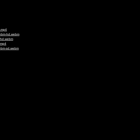
d.mp4
webm-hd.webm
1-hd.webm
.mp4
webm-sd.webm