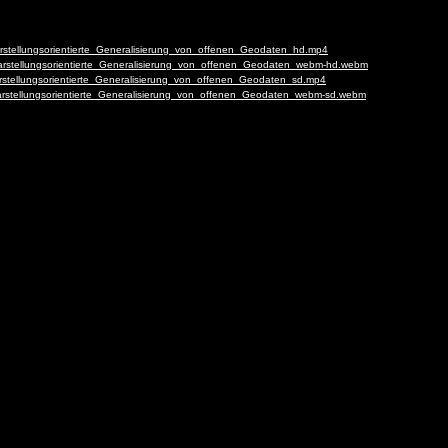
Darstellungsorientierte_Generalisierung_von_offenen_Geodaten_hd.mp4
-Darstellungsorientierte_Generalisierung_von_offenen_Geodaten_webm-hd.webm
Darstellungsorientierte_Generalisierung_von_offenen_Geodaten_sd.mp4
-Darstellungsorientierte_Generalisierung_von_offenen_Geodaten_webm-sd.webm