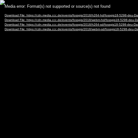
Video
Media error: Format(s) not supported or source(s) not found
Player
Download File: https://cdn.media.ccc.de/events/fossgis/2018/h264-hd/fossgis18-5298-deu-
Download File: https://cdn.media.ccc.de/events/fossgis/2018/webm-hd/fossgis18-5298-deu
Download File: https://cdn.media.ccc.de/events/fossgis/2018/h264-sd/fossgis18-5298-deu-
Download File: https://cdn.media.ccc.de/events/fossgis/2018/webm-sd/fossgis18-5298-deu