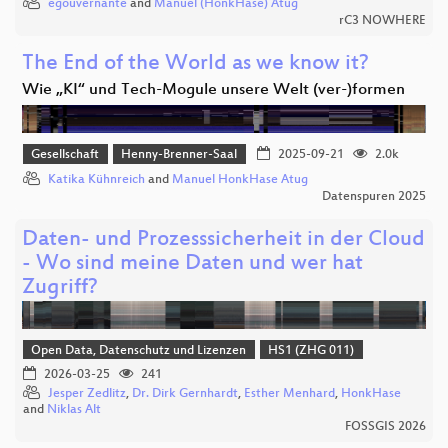
egouvernante
and
Manuel (HonkHase) Atug
rC3 NOWHERE
The End of the World as we know it?
Wie „KI“ und Tech-Mogule unsere Welt (ver-)formen
Gesellschaft
Henny-Brenner-Saal
2025-09-21
2.0k
Katika Kühnreich
and
Manuel HonkHase Atug
Datenspuren 2025
Daten- und Prozesssicherheit in der Cloud
- Wo sind meine Daten und wer hat
Zugriff?
Open Data, Datenschutz und Lizenzen
HS1 (ZHG 011)
2026-03-25
241
Jesper Zedlitz
,
Dr. Dirk Gernhardt
,
Esther Menhard
,
HonkHase
and
Niklas Alt
FOSSGIS 2026