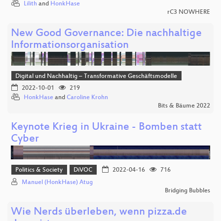
Lilith
and
HonkHase
rC3 NOWHERE
New Good Governance: Die nachhaltige
Informationsorganisation
Digital und Nachhaltig – Transformative Geschäftsmodelle
2022-10-01
219
HonkHase
and
Caroline Krohn
Bits & Bäume 2022
Keynote Krieg in Ukraine - Bomben statt
Cyber
Politics & Society
DiVOC
2022-04-16
716
Manuel (HonkHase) Atug
Bridging Bubbles
Wie Nerds überleben, wenn pizza.de