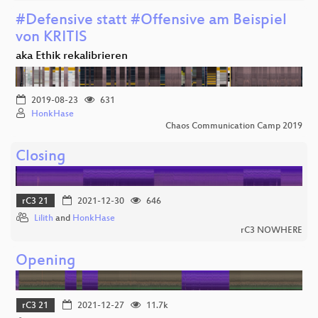
#Defensive statt #Offensive am Beispiel
von KRITIS
aka Ethik rekalibrieren
2019-08-23
631
HonkHase
Chaos Communication Camp 2019
Closing
rC3 21
2021-12-30
646
Lilith
and
HonkHase
rC3 NOWHERE
Opening
rC3 21
2021-12-27
11.7k