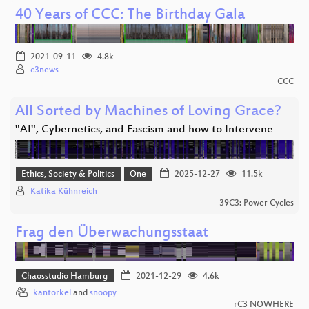
40 Years of CCC: The Birthday Gala
2021-09-11
4.8k
c3news
CCC
All Sorted by Machines of Loving Grace?
"AI", Cybernetics, and Fascism and how to Intervene
Ethics, Society & Politics
One
2025-12-27
11.5k
Katika Kühnreich
39C3: Power Cycles
Frag den Überwachungsstaat
Chaosstudio Hamburg
2021-12-29
4.6k
kantorkel
and
snoopy
rC3 NOWHERE