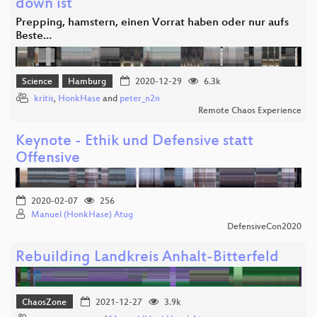
down ist
Prepping, hamstern, einen Vorrat haben oder nur aufs
Beste…
Science
Hamburg
2020-12-29
6.3k
kritis
,
HonkHase
and
peter_n2n
Remote Chaos Experience
Keynote - Ethik und Defensive statt
Offensive
2020-02-07
256
Manuel (HonkHase) Atug
DefensiveCon2020
Rebuilding Landkreis Anhalt-Bitterfeld
ChaosZone
2021-12-27
3.9k