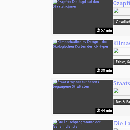
0zapft
Gesellsch
57 min
Klima
Ethics, S
38 min
Staat
Bits & 
44 min
Die L