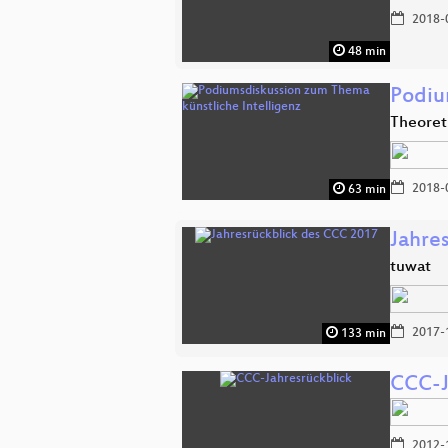
2018-
48 min
Podiu
Theoret
2018-
63 min
Jahre
tuwat
2017-
133 min
CCC-J
2012-