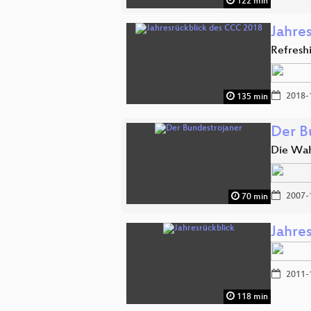
122 min
Jahre
Refresh
2018-
135 min
Der B
Die Wah
2007-
70 min
Jahre
2011-
118 min