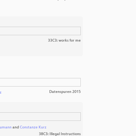
33C3: works for me
Datenspuren 2015
z
eumann
and
Constanze Kurz
38C3: Illegal Instructions