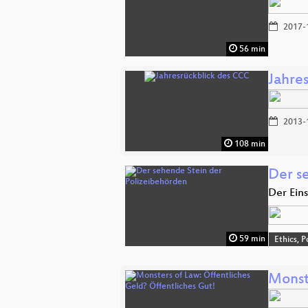
2017-
56 min
Jahre
2013-
108 min
Der s
Der Ein
59 min
Ethics, P
Monst