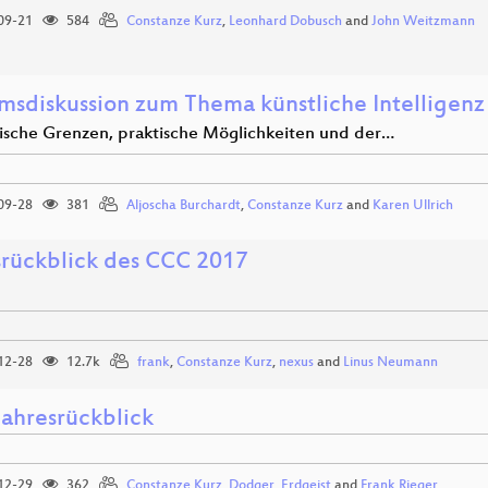
09-21
584
Constanze Kurz
,
Leonhard Dobusch
and
John Weitzmann
msdiskussion zum Thema künstliche Intelligenz
ische Grenzen, praktische Möglichkeiten und der…
09-28
381
Aljoscha Burchardt
,
Constanze Kurz
and
Karen Ullrich
srückblick des CCC 2017
12-28
12.7k
frank
,
Constanze Kurz
,
nexus
and
Linus Neumann
ahresrückblick
12-29
362
Constanze Kurz
,
Dodger
,
Erdgeist
and
Frank Rieger