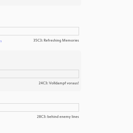
35C3: Refreshing Memories
s
24C3: Volldampf voraus!
28C3: behind enemy lines