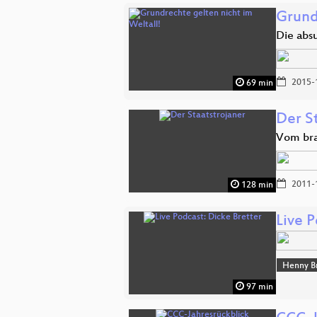
Grund
Die abs
2015-
69 min
Der S
Vom bra
2011-
128 min
Live P
Henny B
97 min