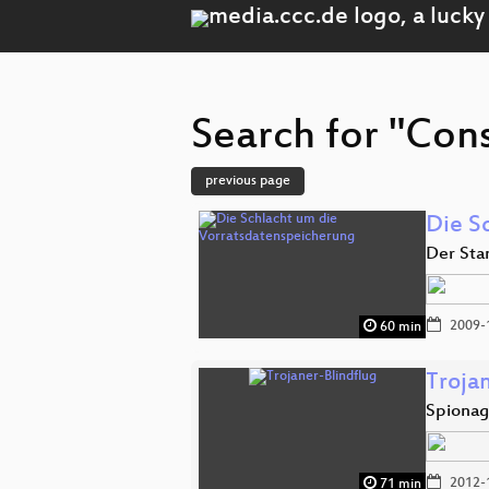
Search for "Cons
previous page
Die S
Der Sta
2009-
60 min
Troja
Spionag
2012-
71 min