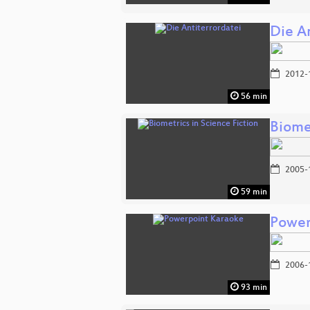
Die A
2012-
56 min
Biomet
2005-
59 min
Power
2006-
93 min