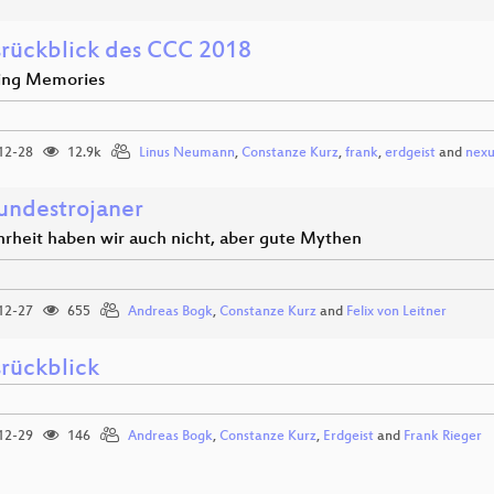
srückblick des CCC 2018
ing Memories
12-28
12.9k
Linus Neumann
,
Constanze Kurz
,
frank
,
erdgeist
and
nexu
undestrojaner
rheit haben wir auch nicht, aber gute Mythen
12-27
655
Andreas Bogk
,
Constanze Kurz
and
Felix von Leitner
srückblick
12-29
146
Andreas Bogk
,
Constanze Kurz
,
Erdgeist
and
Frank Rieger