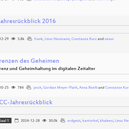
ahresrückblick 2016
12-29
3.8k
frank
,
Linus Neumann
,
Constanze Kurz
and
nexus
renzen des Geheimen
renz und Geheimhaltung im digitalen Zeitalter
10-25
784
josch
,
Gordian Meyer-Plath
,
Anna Biselli
and
Constanze Kur
CC-Jahresrückblick
Saal 1
2024-12-28
30.0k
erdgeist
,
kantorkel
,
khaleesi
,
Linus N