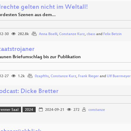
rechte gelten nicht im Weltall!
urdesten Szenen aus dem…
12-30
282.8k
Anna Biselli
,
Constanze Kurz
,
cbass
and
Felix Betzin
taatstrojaner
unen Briefumschlag bis zur Publikation
12-27
1.2k
0zapfths
,
Constanze Kurz
,
Frank Rieger
and
Ulf Buermeyer
odcast: Dicke Bretter
renner Saal
2024
2024-09-21
272
constanze