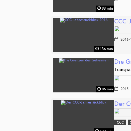
93 min
CCC-J
2016-
136 min
Die G
Transpa
2015-
86 min
Der C
CCC