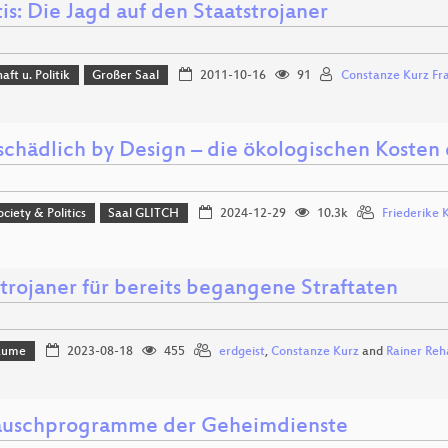
is: Die Jagd auf den Staatstrojaner
aft u. Politik
Großer Saal
2011-10-16
91
Constanze Kurz Fr
schädlich by Design – die ökologischen Kosten
ociety & Politics
Saal GLITCH
2024-12-29
10.3k
Friederike 
strojaner für bereits begangene Straftaten
Bäume
2023-08-18
455
erdgeist
,
Constanze Kurz
and
Rainer Reh
auschprogramme der Geheimdienste