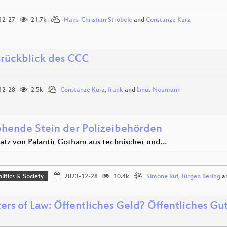
12-27
21.7k
Hans-Christian Ströbele
and
Constanze Kurz
srückblick des CCC
12-28
2.5k
Constanze Kurz
,
frank
and
Linus Neumann
ehende Stein der Polizeibehörden
satz von Palantir Gotham aus technischer und…
olitics & Society
2023-12-28
10.4k
Simone Ruf
,
Jürgen Bering
a
ers of Law: Öffentliches Geld? Öffentliches Gut