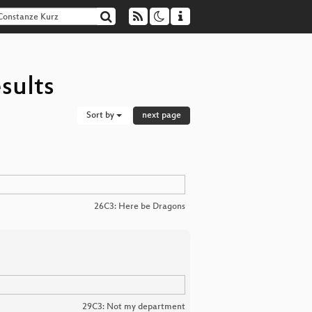
sults
Sort by
next page
26C3: Here be Dragons
29C3: Not my department