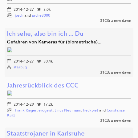
2014-12-27
3.0k
josch
and
arche3000
31C3: a new dawn
Ich sehe, also bin ich ... Du
Gefahren von Kameras für (biometrische)…
2014-12-27
30.4k
starbug
31C3: a new dawn
Jahresrückblick des CCC
2014-12-29
17.2k
Frank Rieger
,
erdgeist
,
Linus Neumann
,
heckpiet
and
Constanze
Kurz
31C3: a new dawn
Staatstrojaner in Karlsruhe