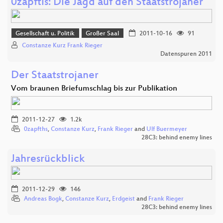
0zapftis: Die Jagd auf den Staatstrojaner
Gesellschaft u. Politik
Großer Saal
2011-10-16
91
Constanze Kurz Frank Rieger
Datenspuren 2011
Der Staatstrojaner
Vom braunen Briefumschlag bis zur Publikation
2011-12-27
1.2k
0zapfths
,
Constanze Kurz
,
Frank Rieger
and
Ulf Buermeyer
28C3: behind enemy lines
Jahresrückblick
2011-12-29
146
Andreas Bogk
,
Constanze Kurz
,
Erdgeist
and
Frank Rieger
28C3: behind enemy lines