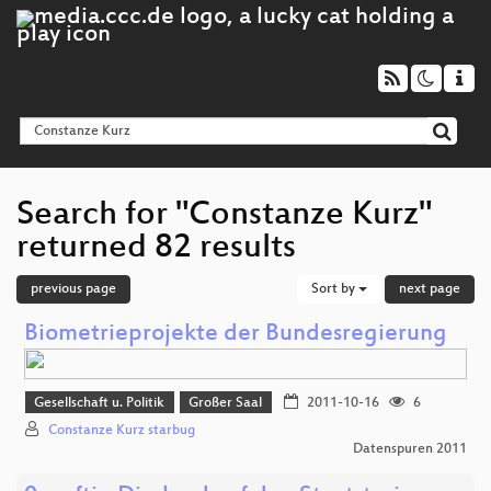
Search for "Constanze Kurz"
returned 82 results
previous page
Sort by
next page
Biometrieprojekte der Bundesregierung
Gesellschaft u. Politik
Großer Saal
2011-10-16
6
Constanze Kurz starbug
Datenspuren 2011