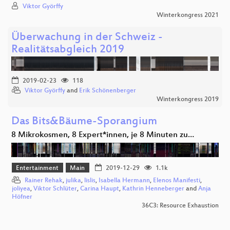
Viktor Györffy
Winterkongress 2021
Überwachung in der Schweiz -
Realitätsabgleich 2019
2019-02-23
118
Viktor Györffy
and
Erik Schönenberger
Winterkongress 2019
Das Bits&Bäume-Sporangium
8 Mikrokosmen, 8 Expert*innen, je 8 Minuten zu…
Entertainment
Main
2019-12-29
1.1k
Rainer Rehak
,
julika
,
lislis
,
Isabella Hermann
,
Elenos Manifesti
,
joliyea
,
Viktor Schlüter
,
Carina Haupt
,
Kathrin Henneberger
and
Anja
Höfner
36C3: Resource Exhaustion