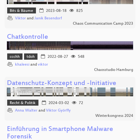
Bits & Bäume
2023-08-18
825
Viktor
and
Janik Besendorf
Chaos Communication Camp 2023
Chatkontrolle
ccchh
tdoh
2022-08-27
548
khaleesi
and
viktor
Chaosstudio Hamburg
Datenschutz-Konzept und -Initiative
Recht & Politik
2024-03-02
72
Anna Walter
and
Viktor Györffy
Winterkongress 2024
Einführung in Smartphone Malware
Forensik