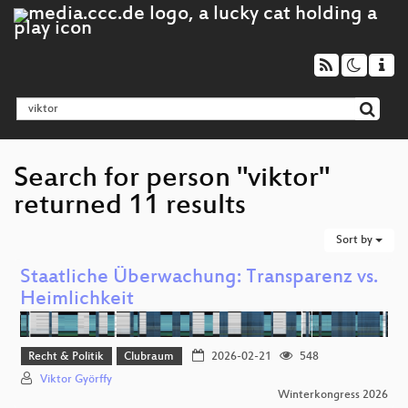
Search for person "viktor"
returned 11 results
Sort by
Staatliche Überwachung: Transparenz vs.
Heimlichkeit
Recht & Politik
Clubraum
2026-02-21
548
Viktor Györffy
Winterkongress 2026