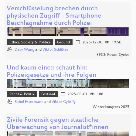
Verschlüsselung brechen durch
physischen Zugriff - Smartphone
Beschlagnahme durch Polizei
Ethics, Society & Politics
Ground
2025-12-30
19.5k
Davy Wang
and
Viktor Schlüter
39C3: Power Cycles
Und kaum eine:r schaut hin:
Polizeigesetze und ihre Folgen
Recht & Politik
Festsaal
2025-03-01
188
Rahel Estermann
and
Viktor Györffy
Winterkongress 2025
Zivile Forensik gegen staatliche
Überwachung von Journalist*innen