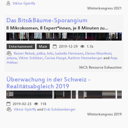
Viktor Györffy
Winterkongress 2021
Das Bits&Bäume-Sporangium
8 Mikrokosmen, 8 Expert*innen, je 8 Minuten zu…
Entertainment
Main
2019-12-29
1.1k
Rainer Rehak
,
julika
,
lislis
,
Isabella Hermann
,
Elenos Manifesti
,
joliyea
,
Viktor Schlüter
,
Carina Haupt
,
Kathrin Henneberger
and
Anja
Höfner
36C3: Resource Exhaustion
Überwachung in der Schweiz -
Realitätsabgleich 2019
2019-02-23
118
Viktor Györffy
and
Erik Schönenberger
Winterkongress 2019