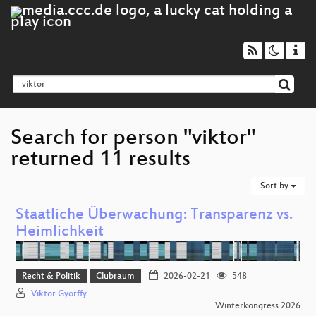
Search for person "viktor"
returned 11 results
Sort by
Staatliche Überwachung: Transparenz vs.
Heimlichkeit
Recht & Politik
Clubraum
2026-02-21
548
Viktor Györffy
Winterkongress 2026