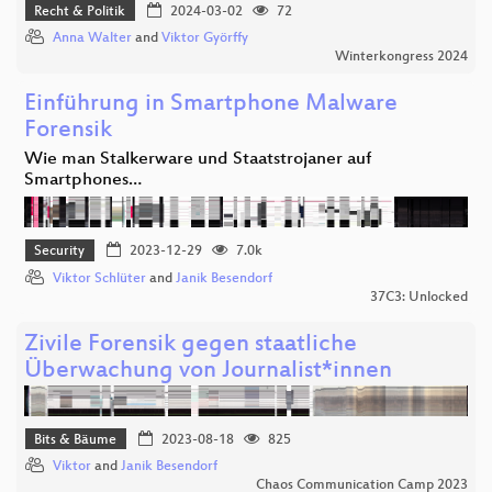
Recht & Politik
2024-03-02
72
Anna Walter
and
Viktor Györffy
Winterkongress 2024
Einführung in Smartphone Malware
Forensik
Wie man Stalkerware und Staatstrojaner auf
Smartphones…
Security
2023-12-29
7.0k
Viktor Schlüter
and
Janik Besendorf
37C3: Unlocked
Zivile Forensik gegen staatliche
Überwachung von Journalist*innen
Bits & Bäume
2023-08-18
825
Viktor
and
Janik Besendorf
Chaos Communication Camp 2023