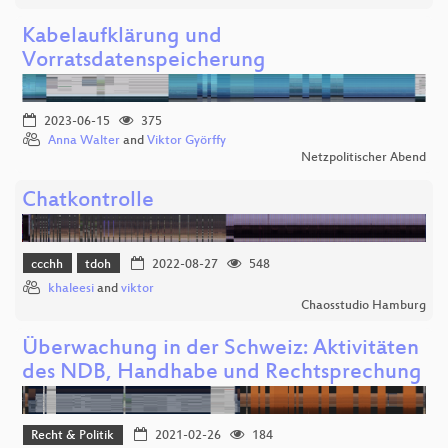
Kabelaufklärung und
Vorratsdatenspeicherung
2023-06-15
375
Anna Walter
and
Viktor Györffy
Netzpolitischer Abend
Chatkontrolle
ccchh
tdoh
2022-08-27
548
khaleesi
and
viktor
Chaosstudio Hamburg
Überwachung in der Schweiz: Aktivitäten
des NDB, Handhabe und Rechtsprechung
Recht & Politik
2021-02-26
184