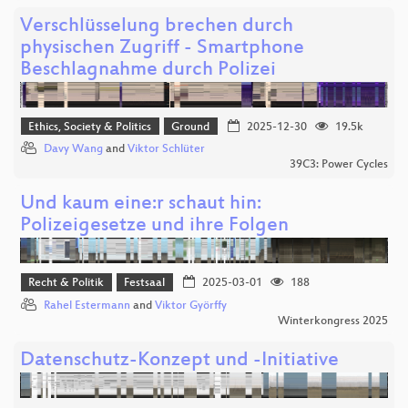
Verschlüsselung brechen durch
physischen Zugriff - Smartphone
Beschlagnahme durch Polizei
Ethics, Society & Politics
Ground
2025-12-30
19.5k
Davy Wang
and
Viktor Schlüter
39C3: Power Cycles
Und kaum eine:r schaut hin:
Polizeigesetze und ihre Folgen
Recht & Politik
Festsaal
2025-03-01
188
Rahel Estermann
and
Viktor Györffy
Winterkongress 2025
Datenschutz-Konzept und -Initiative