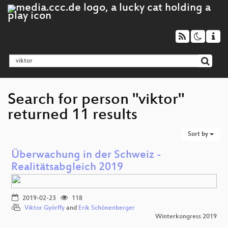
Search for person "viktor"
returned 11 results
Sort by
Überwachung in der Schweiz -
Realitätsabgleich 2019
2019-02-23
118
Viktor Györffy
and
Erik Schönenberger
Winterkongress 2019