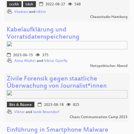
ccchh
tdoh
2022-08-27
548
khaleesi
and
viktor
Chaosstudio Hamburg
Kabelaufklärung und
Vorratsdatenspeicherung
2023-06-15
375
Anna Walter
and
Viktor Györffy
Netzpolitischer Abend
Zivile Forensik gegen staatliche
Überwachung von Journalist*innen
Bits & Bäume
2023-08-18
825
Viktor
and
Janik Besendorf
Chaos Communication Camp 2023
Einführung in Smartphone Malware