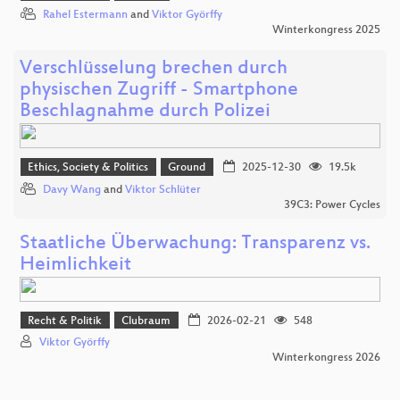
Rahel Estermann
and
Viktor Györffy
Winterkongress 2025
Verschlüsselung brechen durch
physischen Zugriff - Smartphone
Beschlagnahme durch Polizei
Ethics, Society & Politics
Ground
2025-12-30
19.5k
Davy Wang
and
Viktor Schlüter
39C3: Power Cycles
Staatliche Überwachung: Transparenz vs.
Heimlichkeit
Recht & Politik
Clubraum
2026-02-21
548
Viktor Györffy
Winterkongress 2026