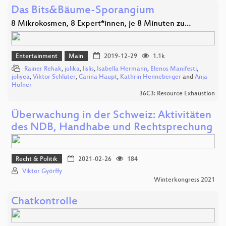
Das Bits&Bäume-Sporangium
8 Mikrokosmen, 8 Expert*innen, je 8 Minuten zu…
Entertainment
Main
2019-12-29
1.1k
Rainer Rehak
,
julika
,
lislis
,
Isabella Hermann
,
Elenos Manifesti
,
joliyea
,
Viktor Schlüter
,
Carina Haupt
,
Kathrin Henneberger
and
Anja
Höfner
36C3: Resource Exhaustion
Überwachung in der Schweiz: Aktivitäten
des NDB, Handhabe und Rechtsprechung
Recht & Politik
2021-02-26
184
Viktor Györffy
Winterkongress 2021
Chatkontrolle