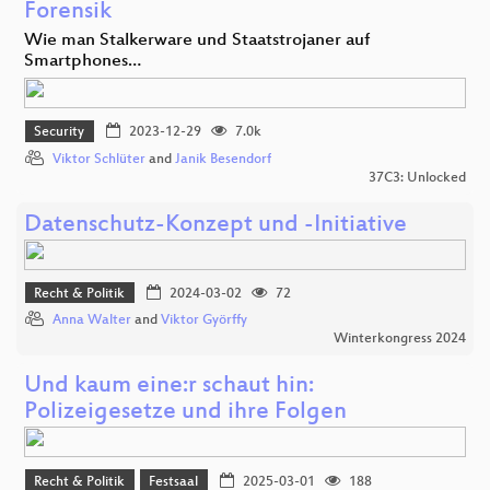
Forensik
Wie man Stalkerware und Staatstrojaner auf
Smartphones…
Security
2023-12-29
7.0k
Viktor Schlüter
and
Janik Besendorf
37C3: Unlocked
Datenschutz-Konzept und -Initiative
Recht & Politik
2024-03-02
72
Anna Walter
and
Viktor Györffy
Winterkongress 2024
Und kaum eine:r schaut hin:
Polizeigesetze und ihre Folgen
Recht & Politik
Festsaal
2025-03-01
188