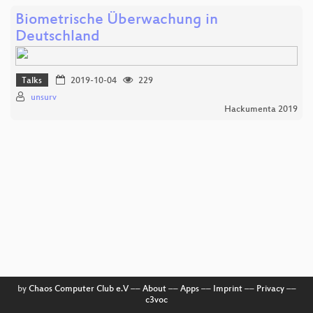
Biometrische Überwachung in
Deutschland
Talks
2019-10-04
229
unsurv
Hackumenta 2019
by
Chaos Computer Club e.V
––
About
––
Apps
––
Imprint
––
Privacy
––
c3voc