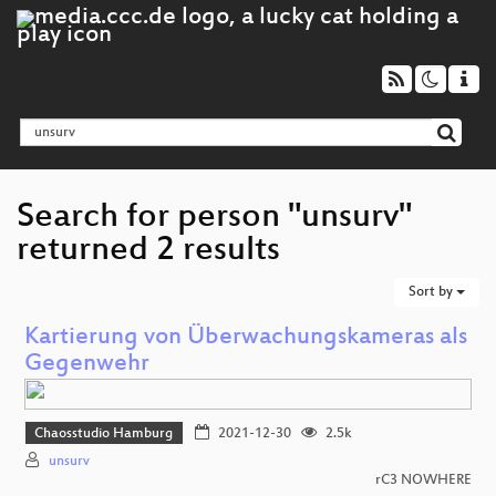
Search for person "unsurv"
returned 2 results
Sort by
Kartierung von Überwachungskameras als
Gegenwehr
Chaosstudio Hamburg
2021-12-30
2.5k
unsurv
rC3 NOWHERE