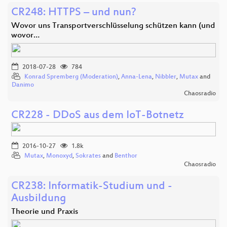
CR248: HTTPS – und nun?
Wovor uns Transportverschlüsselung schützen kann (und
wovor…
2018-07-28
784
Konrad Spremberg (Moderation)
,
Anna-Lena
,
Nibbler
,
Mutax
and
Danimo
Chaosradio
CR228 - DDoS aus dem IoT-Botnetz
2016-10-27
1.8k
Mutax
,
Monoxyd
,
Sokrates
and
Benthor
Chaosradio
CR238: Informatik-Studium und -
Ausbildung
Theorie und Praxis