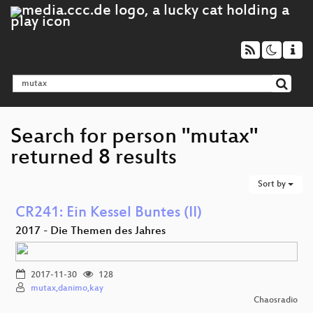
Search for person "mutax"
returned 8 results
Sort by
CR241: Ein Kessel Buntes (II)
2017 - Die Themen des Jahres
2017-11-30
128
mutax,danimo,kay
Chaosradio