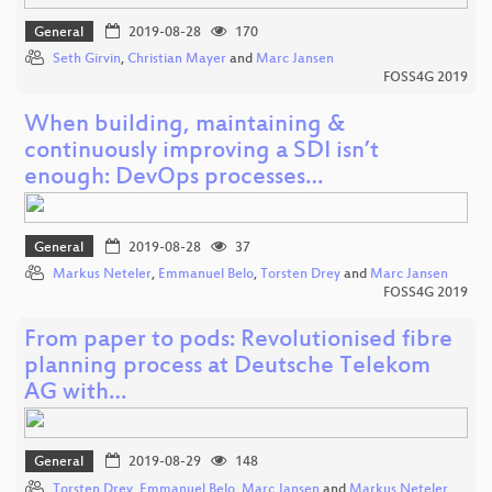
General
2019-08-28
170
Seth Girvin
,
Christian Mayer
and
Marc Jansen
FOSS4G 2019
When building, maintaining &
continuously improving a SDI isn’t
enough: DevOps processes…
General
2019-08-28
37
Markus Neteler
,
Emmanuel Belo
,
Torsten Drey
and
Marc Jansen
FOSS4G 2019
From paper to pods: Revolutionised fibre
planning process at Deutsche Telekom
AG with…
General
2019-08-29
148
Torsten Drey
,
Emmanuel Belo
,
Marc Jansen
and
Markus Neteler