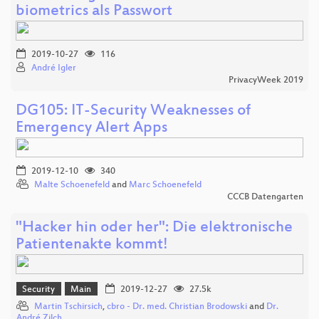
biometrics als Passwort
2019-10-27
116
André Igler
PrivacyWeek 2019
DG105: IT-Security Weaknesses of
Emergency Alert Apps
2019-12-10
340
Malte Schoenefeld
and
Marc Schoenefeld
CCCB Datengarten
"Hacker hin oder her": Die elektronische
Patientenakte kommt!
Security
Main
2019-12-27
27.5k
Martin Tschirsich
,
cbro - Dr. med. Christian Brodowski
and
Dr.
André Zilch