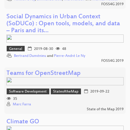
FOSS4G 2019
Social Dynamics in Urban Context
(SoDUCo) : Open tools, models, and data
– Paris and its…
General
2019-08-30
48
Bertrand Duménieu
and
Pierre-André Le Ny
FOSS4G 2019
Teams for OpenStreetMap
Software Development
StateoftheMap
2019-09-22
35
Marc Farra
State of the Map 2019
Climate GO