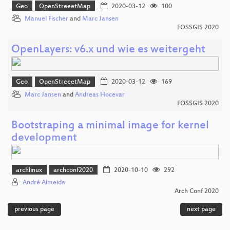
Geo
OpenStreeetMap
2020-03-12
100
Manuel Fischer
and
Marc Jansen
FOSSGIS 2020
OpenLayers: v6.x und wie es weitergeht
Geo
OpenStreeetMap
2020-03-12
169
Marc Jansen
and
Andreas Hocevar
FOSSGIS 2020
Bootstraping a minimal image for kernel
development
archlinux
archconf2020
2020-10-10
292
André Almeida
Arch Conf 2020
previous page
next page