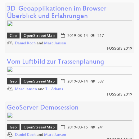
3D-Geoapplikationen im Browser –
Überblick und Erfahrungen
Geo
OpenStreeetMap
2019-03-14
217
Daniel Koch
and
Marc Jansen
FOSSGIS 2019
Vom Luftbild zur Trassenplanung
Geo
OpenStreeetMap
2019-03-14
537
Marc Jansen
and
Till Adams
FOSSGIS 2019
GeoServer Demosession
Geo
OpenStreeetMap
2019-03-15
241
Daniel Koch
and
Marc Jansen