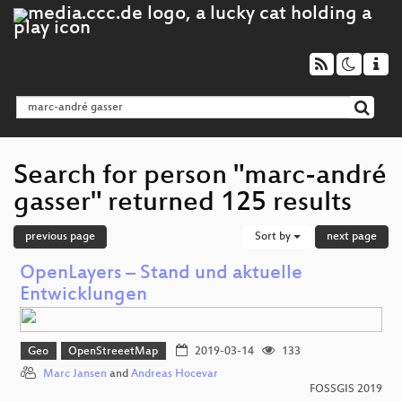
Search for person "marc-andré
gasser" returned 125 results
previous page
Sort by
next page
OpenLayers – Stand und aktuelle
Entwicklungen
Geo
OpenStreeetMap
2019-03-14
133
Marc Jansen
and
Andreas Hocevar
FOSSGIS 2019