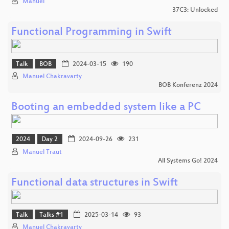
Manuel
37C3: Unlocked
Functional Programming in Swift
Talk
BOB
2024-03-15
190
Manuel Chakravarty
BOB Konferenz 2024
Booting an embedded system like a PC
2024
Day 2
2024-09-26
231
Manuel Traut
All Systems Go! 2024
Functional data structures in Swift
Talk
Talks #1
2025-03-14
93
Manuel Chakravarty