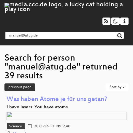
Search for person
"manuel@atug.de" returned
39 results
previous page
Sort by
Was haben Atome je für uns getan?
I have lasers. You have atoms.
Science
2023-12-30
2.4k