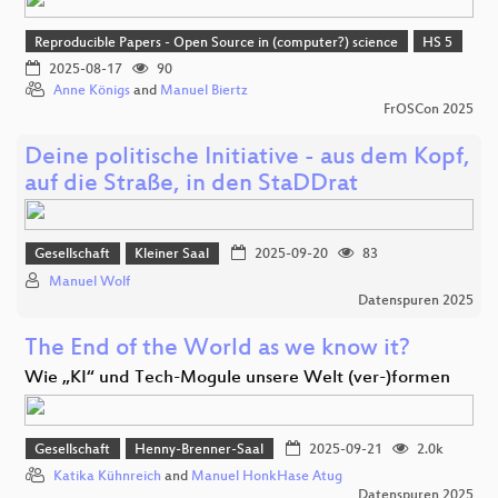
Reproducible Papers - Open Source in (computer?) science
HS 5
2025-08-17
90
Anne Königs
and
Manuel Biertz
FrOSCon 2025
Deine politische Initiative - aus dem Kopf,
auf die Straße, in den StaDDrat
Gesellschaft
Kleiner Saal
2025-09-20
83
Manuel Wolf
Datenspuren 2025
The End of the World as we know it?
Wie „KI“ und Tech-Mogule unsere Welt (ver-)formen
Gesellschaft
Henny-Brenner-Saal
2025-09-21
2.0k
Katika Kühnreich
and
Manuel HonkHase Atug
Datenspuren 2025