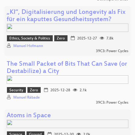
„KI“, Digitalisierung und Longevity als Fix
für ein kaputtes Gesundheitssystem?
Ethics, Society & Politics
Zero
2025-12-27
7.8k
Manuel Hofmann
39C3: Power Cycles
The Small Packet of Bits That Can Save (or
Destabilize) a City
Security
Zero
2025-12-28
2.1k
Manuel Rábade
39C3: Power Cycles
Atoms in Space
Science
Ground
2025-12-30
2.0k