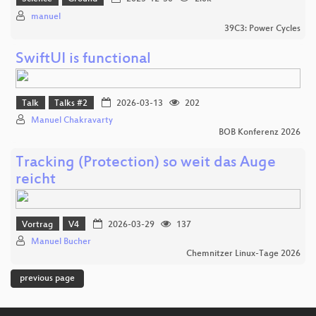
manuel
39C3: Power Cycles
SwiftUI is functional
Talk
Talks #2
2026-03-13
202
Manuel Chakravarty
BOB Konferenz 2026
Tracking (Protection) so weit das Auge
reicht
Vortrag
V4
2026-03-29
137
Manuel Bucher
Chemnitzer Linux-Tage 2026
previous page