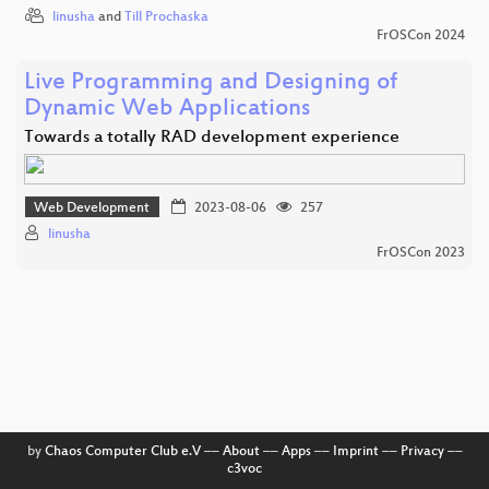
linusha
and
Till Prochaska
FrOSCon 2024
Live Programming and Designing of
Dynamic Web Applications
Towards a totally RAD development experience
Web Development
2023-08-06
257
linusha
FrOSCon 2023
by
Chaos Computer Club e.V
––
About
––
Apps
––
Imprint
––
Privacy
––
c3voc