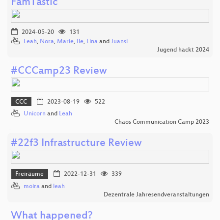
FamTastic
2024-05-20
131
Leah
,
Nora
,
Marie
,
Ile
,
Lina
and
Juansi
Jugend hackt 2024
#CCCamp23 Review
CCC
2023-08-19
522
Unicorn
and
Leah
Chaos Communication Camp 2023
#22f3 Infrastructure Review
Freiräume
2022-12-31
339
moira
and
leah
Dezentrale Jahresendveranstaltungen
What happened?