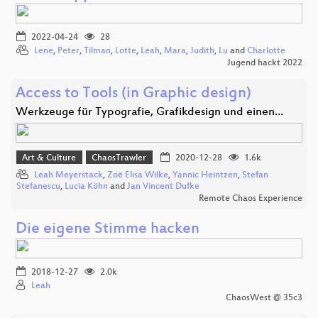
2022-04-24
28
Lene
,
Peter
,
Tilman
,
Lotte
,
Leah
,
Mara
,
Judith
,
Lu
and
Charlotte
Jugend hackt 2022
Access to Tools (in Graphic design)
Werkzeuge für Typografie, Grafikdesign und einen…
Art & Culture
ChaosTrawler
2020-12-28
1.6k
Leah Meyerstack
,
Zoë Elisa Wilke
,
Yannic Heintzen
,
Stefan
Stefanescu
,
Lucia Köhn
and
Jan Vincent Dufke
Remote Chaos Experience
Die eigene Stimme hacken
2018-12-27
2.0k
Leah
ChaosWest @ 35c3