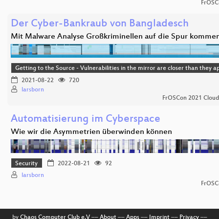
FrOSC
Der Cyber-Bankraub von Bangladesch
Mit Malware Analyse Großkriminellen auf die Spur komme
Getting to the Source - Vulnerabilities in the mirror are closer than they 
2021-08-22
720
larsborn
FrOSCon 2021 Cloud
Automatisierung im Cyberspace
Wie wir die Asymmetrien überwinden können
Security
2022-08-21
92
larsborn
FrOSC
by
Chaos Computer Club e.V
––
About
––
Apps
––
Imprint
––
Privacy
––