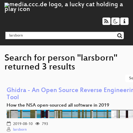
Search for person "larsborn"
returned 3 results
So
Ghidra - An Open Source Reverse Engineeri
Tool
How the NSA open-sourced all software in 2019
2019-08-10
793
larsborn