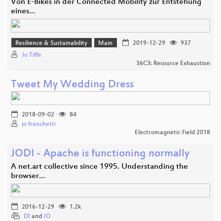
Von E-Bikes in der Connected Mobility zur Entstehung
eines…
Resilience & Sustainability
Main
2019-12-29
937
Jo Tiffe
36C3: Resource Exhaustion
Tweet My Wedding Dress
2018-09-02
84
jo franchetti
Electromagnetic Field 2018
JODI - Apache is functioning normally
A net.art collective since 1995. Understanding the
browser…
2016-12-29
1.2k
DI
and
JO