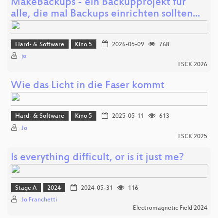
MakeBackups - ein Backupprojekt für
alle, die mal Backups einrichten sollten...
Hard- & Software
Kino 5
2026-05-09
768
jo
FSCK 2026
Wie das Licht in die Faser kommt
Hard- & Software
Kino 5
2025-05-11
613
Jo
FSCK 2025
Is everything difficult, or is it just me?
Stage A
2024
2024-05-31
116
Jo Franchetti
Electromagnetic Field 2024