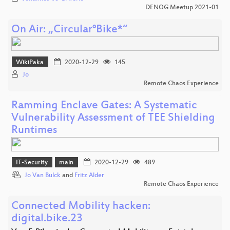
DENOG Meetup 2021-01
On Air: „Circular°Bike*“
WikiPaka
2020-12-29
145
Jo
Remote Chaos Experience
Ramming Enclave Gates: A Systematic
Vulnerability Assessment of TEE Shielding
Runtimes
IT-Security
main
2020-12-29
489
Jo Van Bulck
and
Fritz Alder
Remote Chaos Experience
Connected Mobility hacken:
digital.bike.23