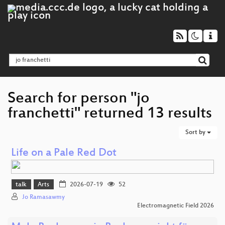
Search for person "jo
franchetti" returned 13 results
Sort by
Life on a Pale Red Dot
talk
Arts
2026-07-19
52
Jo Ramasawmy
Electromagnetic Field 2026