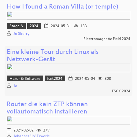
How I found a Roman Villa (or temple)
Stage A
2024
2024-05-31
133
Jo Skerry
Electromagnetic Field 2024
Eine kleine Tour durch Linux als
Netzwerk-Gerät
Hard- & Software
fsck2024
2024-05-04
808
Jo
FSCK 2024
Router die kein ZTP können
vollautomatisch installieren
2021-02-02
279
Johannes 'Jo' Erwerle