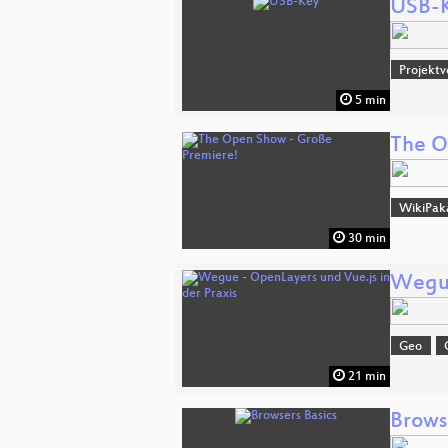
USB-
Projektv
5 min
The O
WikiPak
30 min
Wegue
Geo
21 min
Brows