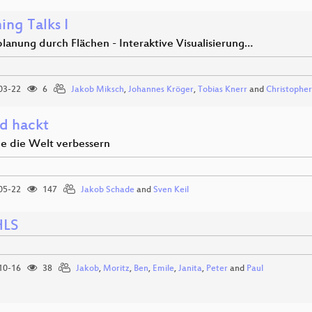
ing Talks I
lanung durch Flächen - Interaktive Visualisierung…
03-22
6
Jakob Miksch
,
Johannes Kröger
,
Tobias Knerr
and
Christopher
d hackt
e die Welt verbessern
05-22
147
Jakob Schade
and
Sven Keil
HLS
10-16
38
Jakob
,
Moritz
,
Ben
,
Emile
,
Janita
,
Peter
and
Paul