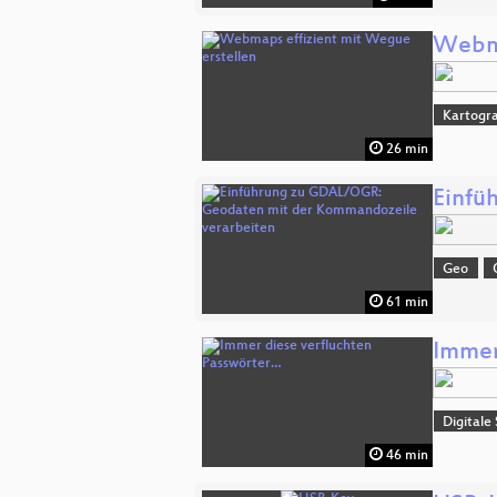
Webma
Kartogra
26 min
Einfü
Geo
61 min
Immer
Digitale
46 min