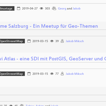
linuxtage
2019-04-27
303
Georg
and
Jakob
me Salzburg - Ein Meetup für Geo-Themen
OpenStreeetMap
2019-03-15
39
Jakob Miksch
i Atlas - eine SDI mit PostGIS, GeoServer und
OpenStreeetMap
2019-03-15
77
Jakob Miksch