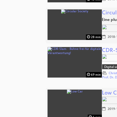
Circul
Eine plu
2018-
28 min
CDR-S
Digital 
Chris
69 min
Prof. Dr.
Low C
2019-