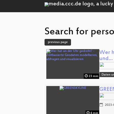
Search for perso
previous page
Wer h
und…
Daten u
23 min
GREE
2023-
4 min