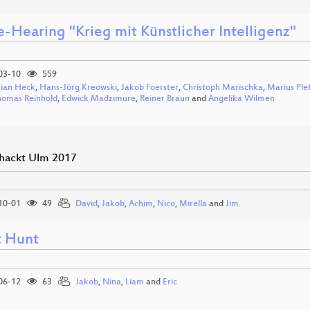
e-Hearing "Krieg mit Künstlicher Intelligenz"
03-10
559
tian Heck
,
Hans-Jörg Kreowski
,
Jakob Foerster
,
Christoph Marischka
,
Marius Ple
homas Reinhold
,
Edwick Madzimure
,
Reiner Braun
and
Angelika Wilmen
hackt Ulm 2017
10-01
49
David
,
Jakob
,
Achim
,
Nico
,
Mirella
and
Jim
t Hunt
06-12
63
Jakob
,
Nina
,
Liam
and
Eric