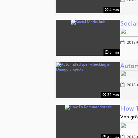
2018-
4 min
Socia
2019-
8 min
Autom
2018-
32 min
How 
Von grö
2018-
45 min