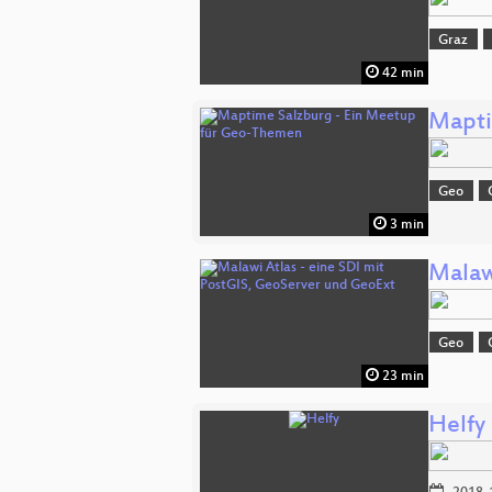
Graz
42 min
Mapti
Geo
3 min
Malaw
Geo
23 min
Helfy