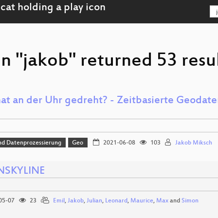
n "jakob" returned 53 resu
at an der Uhr gedreht? - Zeitbasierte Geodate
nd Datenprozessierung
Geo
2021-06-08
103
Jakob Miksch
NSKYLINE
05-07
23
Emil
,
Jakob
,
Julian
,
Leonard
,
Maurice
,
Max
and
Simon