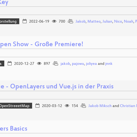
Key
orstellung
2022-06-19
700
Jakob
,
Matteo
,
Julian
,
Nico
,
Noah
,
P
pen Show - Große Premiere!
a
2020-12-27
897
jakob
,
pajowu
,
joliyea
and
jnnk
 - OpenLayers und Vue.js in der Praxis
OpenStreeetMap
2020-03-12
154
Jakob Miksch
and
Christian
ers Basics