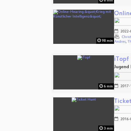
6 min
Onlin
2022-
Chris
98 min
Andres
,
T
iTopf
Jugend 
2017-
6 min
Ticke
2016-
3 min