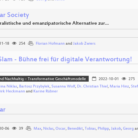
ar Society
ralistische und emanzipatorische Alternative zur…
11-18
254
Florian Hofmann
and
Jakob Zwiers
lam - Bühne frei für digitale Verantwortung!
und Nachhaltig – Transformative Geschäftsmodelle
2022-10-01
275
tina Niklas
,
Bartosz Przybylek
,
Susanna Wolf
,
Dr. Christian Thiel
,
Maria Hinz
,
Ste
 Dirk Heckmann
and
Karine Rübner
ar
10-06
39
Max
,
Niclas
,
Oscar
,
Benedikt
,
Tobias
,
Philipp
,
Jakob
,
Georg
a