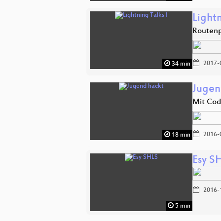
Lightn
Routenp
2017-
34 min
Jugen
Mit Cod
2016-
18 min
Esy S
2016-
5 min