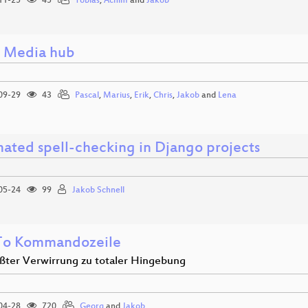
11-25
45
Tobias
,
Achim
and
Jakob
l Media hub
09-29
43
Pascal
,
Marius
,
Erik
,
Chris
,
Jakob
and
Lena
ated spell-checking in Django projects
05-24
99
Jakob Schnell
To Kommandozeile
ßter Verwirrung zu totaler Hingebung
04-28
720
Georg
and
Jakob