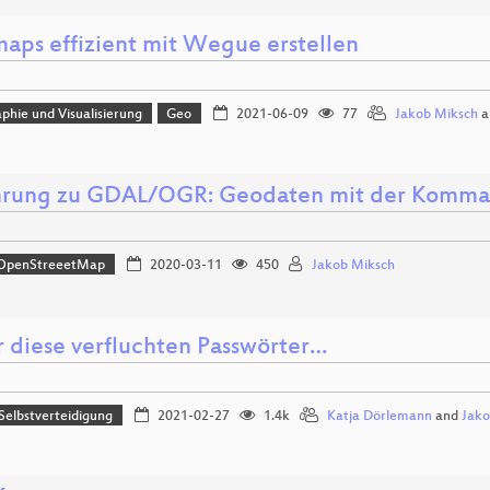
ps effizient mit Wegue erstellen
phie und Visualisierung
Geo
2021-06-09
77
Jakob Miksch
a
hrung zu GDAL/OGR: Geodaten mit der Komman
OpenStreeetMap
2020-03-11
450
Jakob Miksch
 diese verfluchten Passwörter…
 Selbstverteidigung
2021-02-27
1.4k
Katja Dörlemann
and
Jako