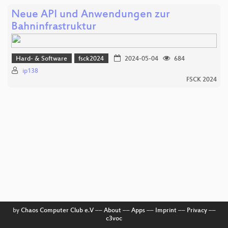
Neue API und Anwendungen zur
Bahninfrastruktur
Hard- & Software
fsck2024
2024-05-04
684
ip138
FSCK 2024
by
Chaos Computer Club e.V
––
About
––
Apps
––
Imprint
––
Privacy
––
c3voc