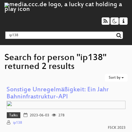
Search for person "ip138"
returned 2 results
Sort by
Sonstige Unregelmäßigkeit: Ein Jahr
Bahninfrastruktur-API
Talks
2023-06-03
278
ip138
FSCK 2023