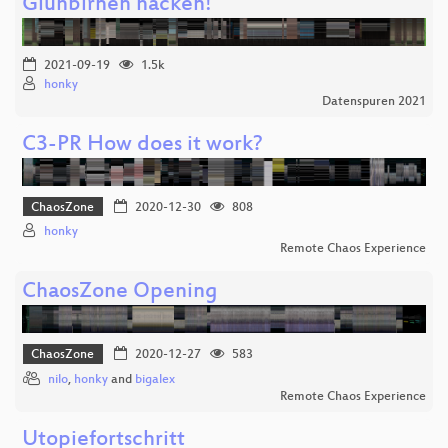
Glühbirnen hacken!
2021-09-19
1.5k
honky
Datenspuren 2021
C3-PR How does it work?
ChaosZone
2020-12-30
808
honky
Remote Chaos Experience
ChaosZone Opening
ChaosZone
2020-12-27
583
nilo
,
honky
and
bigalex
Remote Chaos Experience
Utopiefortschritt