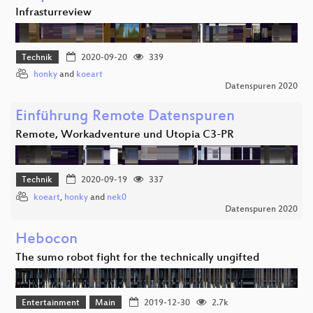
Infrasturreview
Technik
2020-09-20
339
honky
and
koeart
Datenspuren 2020
Einführung Remote Datenspuren
Remote, Workadventure und Utopia C3-PR
Technik
2020-09-19
337
koeart
,
honky
and
nek0
Datenspuren 2020
Hebocon
The sumo robot fight for the technically ungifted
Entertainment
Main
2019-12-30
2.7k