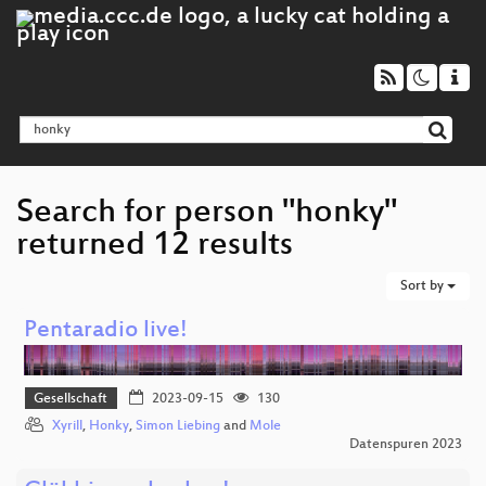
Search for person "honky"
returned 12 results
Sort by
Pentaradio live!
Gesellschaft
2023-09-15
130
Xyrill
,
Honky
,
Simon Liebing
and
Mole
Datenspuren 2023