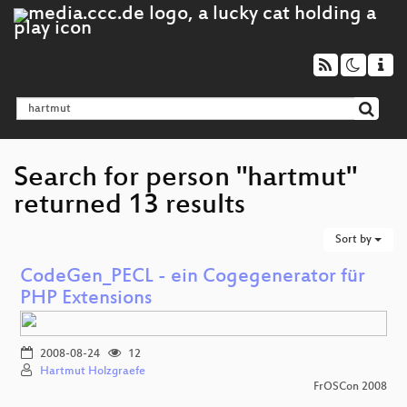
Search for person "hartmut"
returned 13 results
Sort by
CodeGen_PECL - ein Cogegenerator für
PHP Extensions
2008-08-24
12
Hartmut Holzgraefe
FrOSCon 2008