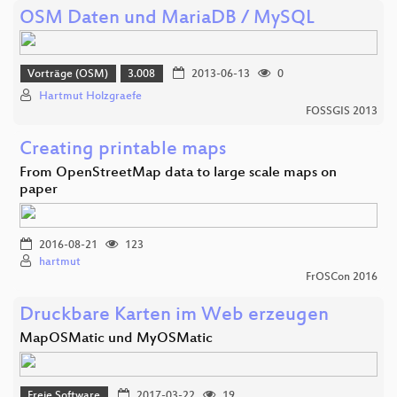
OSM Daten und MariaDB / MySQL
Vorträge (OSM)
3.008
2013-06-13
0
Hartmut Holzgraefe
FOSSGIS 2013
Creating printable maps
From OpenStreetMap data to large scale maps on
paper
2016-08-21
123
hartmut
FrOSCon 2016
Druckbare Karten im Web erzeugen
MapOSMatic und MyOSMatic
Freie Software
2017-03-22
19