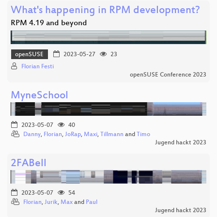
What's happening in RPM development?
RPM 4.19 and beyond
openSUSE
2023-05-27
23
Florian Festi
openSUSE Conference 2023
MyneSchool
2023-05-07
40
Danny
,
Florian
,
JoRap
,
Maxi
,
Tillmann
and
Timo
Jugend hackt 2023
2FABell
2023-05-07
54
Florian
,
Jurik
,
Max
and
Paul
Jugend hackt 2023