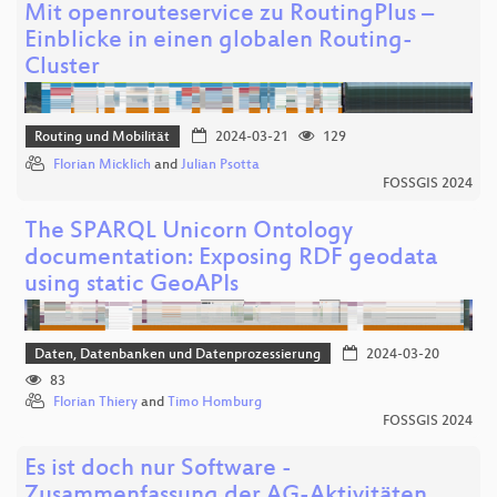
Mit openrouteservice zu RoutingPlus –
Einblicke in einen globalen Routing-
Cluster
Routing und Mobilität
2024-03-21
129
Florian Micklich
and
Julian Psotta
FOSSGIS 2024
The SPARQL Unicorn Ontology
documentation: Exposing RDF geodata
using static GeoAPIs
Daten, Datenbanken und Datenprozessierung
2024-03-20
83
Florian Thiery
and
Timo Homburg
FOSSGIS 2024
Es ist doch nur Software -
Zusammenfassung der AG-Aktivitäten