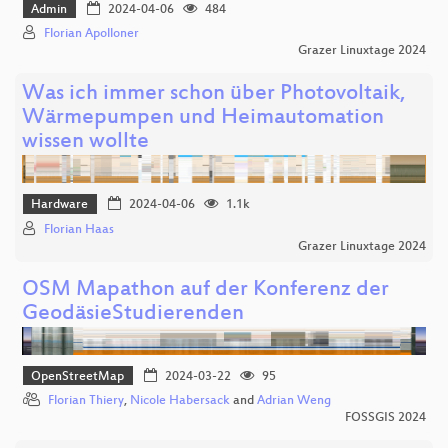
Admin
2024-04-06
484
Florian Apolloner
Grazer Linuxtage 2024
Was ich immer schon über Photovoltaik,
Wärmepumpen und Heimautomation
wissen wollte
Hardware
2024-04-06
1.1k
Florian Haas
Grazer Linuxtage 2024
OSM Mapathon auf der Konferenz der
GeodäsieStudierenden
OpenStreetMap
2024-03-22
95
Florian Thiery
,
Nicole Habersack
and
Adrian Weng
FOSSGIS 2024