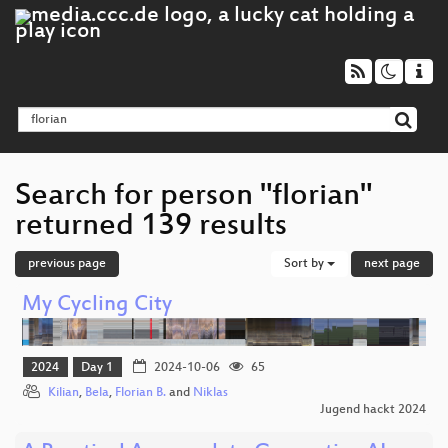
Search for person "florian"
returned 139 results
previous page
Sort by
next page
My Cycling City
2024
Day 1
2024-10-06
65
Kilian
,
Bela
,
Florian B.
and
Niklas
Jugend hackt 2024