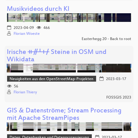
Musikvideos durch KI
2023-04-09
466
Florian Woeste
Easterhegg 20 - Back to root
Irische ᚑᚌᚆᚐᚋ Steine in OSM und
Wikidata
Neuigkeiten aus den OpenStreetMap-Projekten
2023-03-17
56
Florian Thiery
FOSSGIS 2023
GIS & Datenströme; Stream Processing
mit Apache StreamPipes
Daten, Datenbanken und Datenprozessierung
2023-03-17