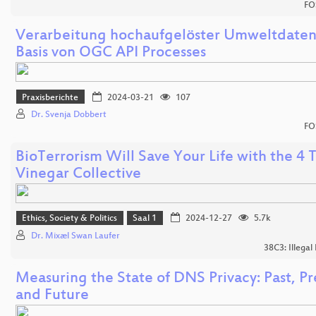
FO
Verarbeitung hochaufgelöster Umweltdaten
Basis von OGC API Processes
Praxisberichte
2024-03-21
107
Dr. Svenja Dobbert
FO
BioTerrorism Will Save Your Life with the 4 
Vinegar Collective
Ethics, Society & Politics
Saal 1
2024-12-27
5.7k
Dr. Mixæl Swan Laufer
38C3: Illegal
Measuring the State of DNS Privacy: Past, Pr
and Future