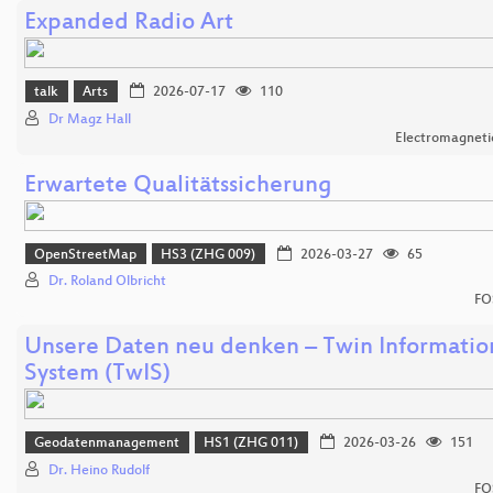
Expanded Radio Art
talk
Arts
2026-07-17
110
Dr Magz Hall
Electromagnetic
Erwartete Qualitätssicherung
OpenStreetMap
HS3 (ZHG 009)
2026-03-27
65
Dr. Roland Olbricht
FO
Unsere Daten neu denken – Twin Informatio
System (TwIS)
Geodatenmanagement
HS1 (ZHG 011)
2026-03-26
151
Dr. Heino Rudolf
FO