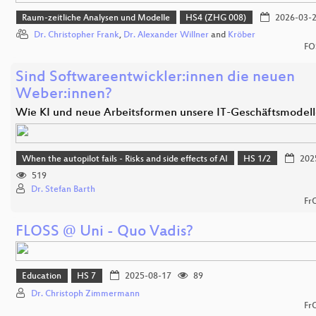
Raum-zeitliche Analysen und Modelle
HS4 (ZHG 008)
2026-03-
Dr. Christopher Frank
,
Dr. Alexander Willner
and
Kröber
FO
Sind Softwareentwickler:innen die neuen
Weber:innen?
Wie KI und neue Arbeitsformen unsere IT-Geschäftsmodel
When the autopilot fails - Risks and side effects of AI
HS 1/2
202
519
Dr. Stefan Barth
Fr
FLOSS @ Uni - Quo Vadis?
Education
HS 7
2025-08-17
89
Dr. Christoph Zimmermann
Fr