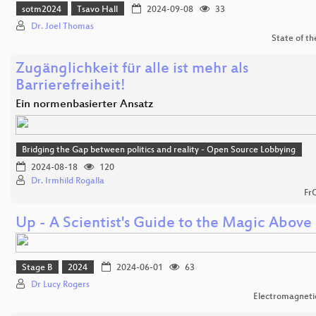
sotm2024
Tsavo Hall
2024-09-08
33
Dr. Joel Thomas
State of t
Zugänglichkeit für alle ist mehr als
Barrierefreiheit!
Ein normenbasierter Ansatz
Bridging the Gap between politics and reality - Open Source Lobbying
2024-08-18
120
Dr. Irmhild Rogalla
Fr
Up - A Scientist's Guide to the Magic Above
Stage B
2024
2024-06-01
63
Dr Lucy Rogers
Electromagnetic