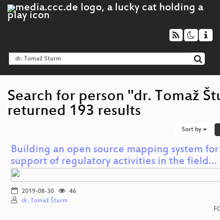
Search for person "dr. Tomaž Š
returned 193 results
Sort by
Building an open source mapping system for
support of regulatory activities in the field…
2019-08-30
46
dr. Tomaž Šturm
F