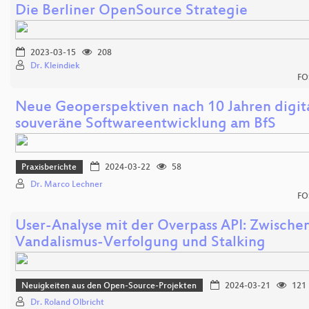
Die Berliner OpenSource Strategie
2023-03-15
208
Dr. Kleindiek
FO
Neue Geoperspektiven nach 10 Jahren digit
souveräne Softwareentwicklung am BfS
Praxisberichte
2024-03-22
58
Dr. Marco Lechner
FO
User-Analyse mit der Overpass API: Zwische
Vandalismus-Verfolgung und Stalking
Neuigkeiten aus den Open-Source-Projekten
2024-03-21
121
Dr. Roland Olbricht