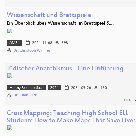
Wissenschaft und Brettspiele
Ein Überblick über Wissenschaft im Brettspiel &…
AMS1
2024-11-08
398
Dr. Christoph Willmes
Jüdischer Anarchismus - Eine Einführung
Henny Brenner Saal
2024
2024-09-20
190
Dr. Lilian Türk
Datens
Crisis Mapping: Teaching High School ELL
Students How to Make Maps That Save Lives