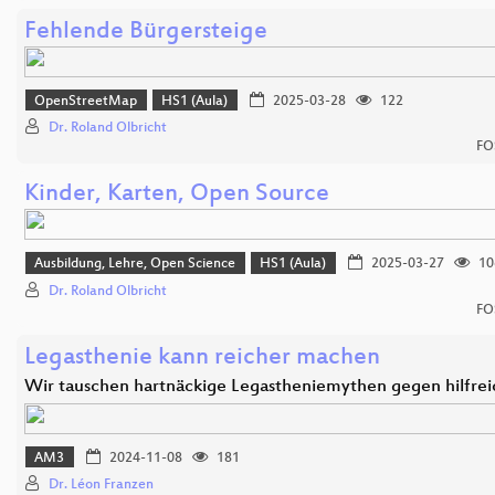
Fehlende Bürgersteige
OpenStreetMap
HS1 (Aula)
2025-03-28
122
Dr. Roland Olbricht
FO
Kinder, Karten, Open Source
Ausbildung, Lehre, Open Science
HS1 (Aula)
2025-03-27
10
Dr. Roland Olbricht
FO
Legasthenie kann reicher machen
Wir tauschen hartnäckige Legastheniemythen gegen hilfre
AM3
2024-11-08
181
Dr. Léon Franzen