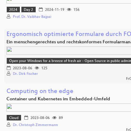
2024
Day 2
2024-11-19
156
Prof. Dr. Vaibhav Bajpai
Ergonomisch optimierte Formulare durch F
Ein menschengerechtes und rechtskonformes Formularma
Open your Windows for a breeze of fresh air - Open Source in public admin
2023-08-06
125
Dr. Dirk Fischer
Fr
Computing on the edge
Container und Kubernetes im Embedded-Umfeld
Cloud
2023-08-06
89
Dr. Christoph Zimmermann
Fr