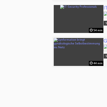
I
S
54 min
G
S
44 min