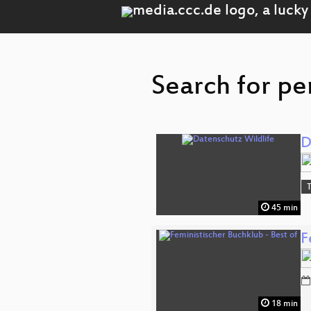
Search for per
D
45 min
F
18 min