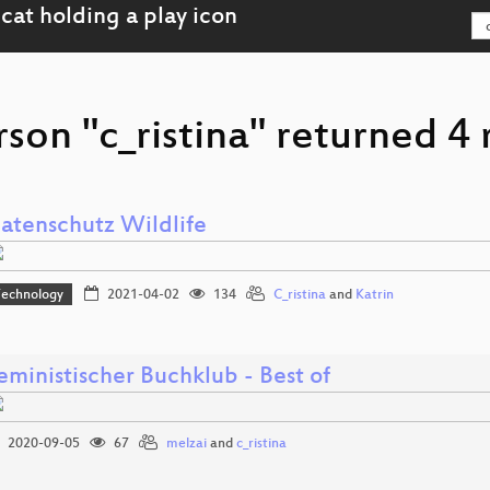
son "c_ristina" returned 4 
atenschutz Wildlife
Technology
2021-04-02
134
C_ristina
and
Katrin
eministischer Buchklub - Best of
2020-09-05
67
melzai
and
c_ristina