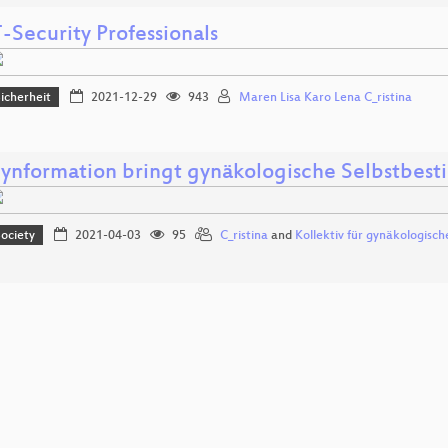
T-Security Professionals
icherheit
2021-12-29
943
Maren Lisa Karo Lena C_ristina
ynformation bringt gynäkologische Selbstbes
ociety
2021-04-03
95
C_ristina
and
Kollektiv für gynäkologisc