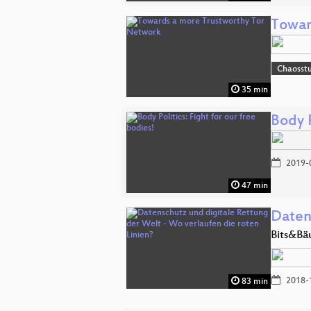
Towar
Chaosst
35 min
Body P
2019-
47 min
Daten
Bits&Bä
2018-
83 min