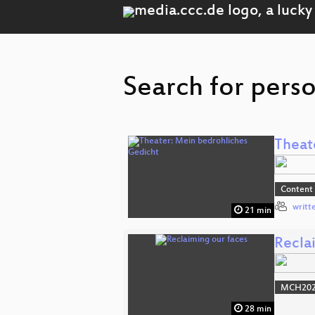
Search for pers
Theat
Content
writt
21 min
Recla
MCH2022
28 min