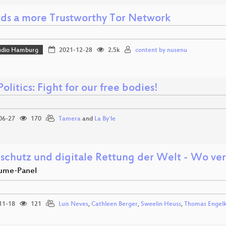
ds a more Trustworthy Tor Network
udio Hamburg
2021-12-28
2.5k
content by nusenu
olitics: Fight for our free bodies!
06-27
170
Tamera
and
La By`le
schutz und digitale Rettung der Welt - Wo verl
ume-Panel
11-18
121
Luis Neves
,
Cathleen Berger
,
Sweelin Heuss
,
Thomas Engel