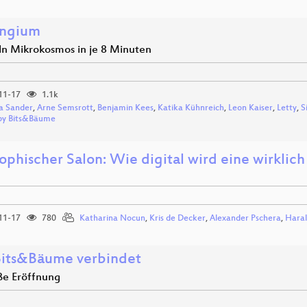
angium
ln Mikrokosmos in je 8 Minuten
11-17
1.1k
a Sander
,
Arne Semsrott
,
Benjamin Kees
,
Katika Kühnreich
,
Leon Kaiser
,
Letty
,
S
by Bits&Bäume
ophischer Salon: Wie digital wird eine wirklich
11-17
780
Katharina Nocun
,
Kris de Decker
,
Alexander Pschera
,
Haral
its&Bäume verbindet
ße Eröffnung