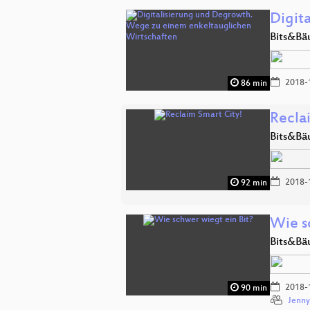
Digit
Bits&Bä
2018-
86 min
Recla
Bits&Bä
2018-
92 min
Wie s
Bits&Bä
2018-
90 min
Jenny