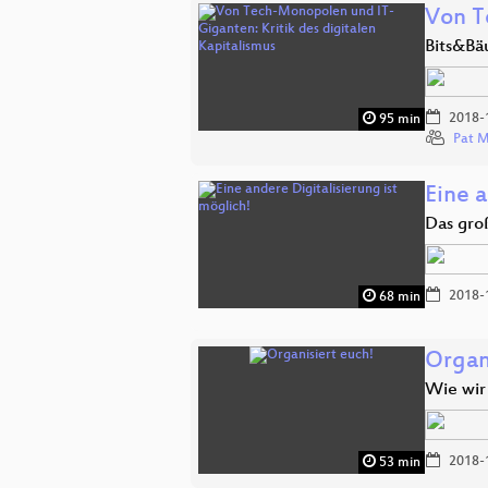
Von T
Bits&Bä
2018-
95 min
Pat 
Eine a
Das gro
2018-
68 min
Organ
Wie wir
2018-
53 min