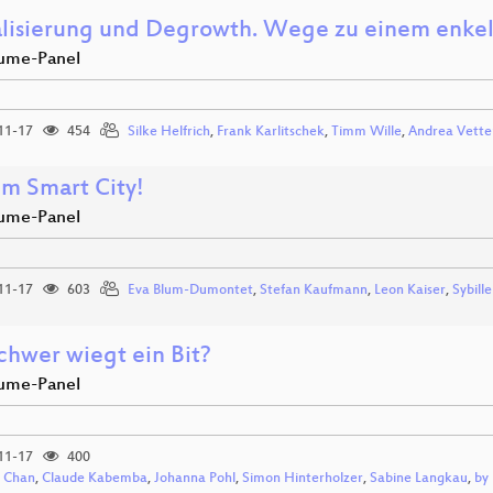
alisierung und Degrowth. Wege zu einem enkel
ume-Panel
11-17
454
Silke Helfrich
,
Frank Karlitschek
,
Timm Wille
,
Andrea Vette
im Smart City!
ume-Panel
11-17
603
Eva Blum-Dumontet
,
Stefan Kaufmann
,
Leon Kaiser
,
Sybill
chwer wiegt ein Bit?
ume-Panel
11-17
400
 Chan
,
Claude Kabemba
,
Johanna Pohl
,
Simon Hinterholzer
,
Sabine Langkau
,
by