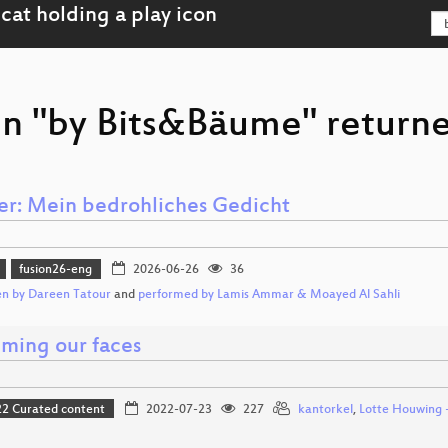
on "by Bits&Bäume" returne
er: Mein bedrohliches Gedicht
fusion26-eng
2026-06-26
36
en by Dareen Tatour
and
performed by Lamis Ammar & Moayed Al Sahli
iming our faces
 Curated content
2022-07-23
227
kantorkel
,
Lotte Houwing -