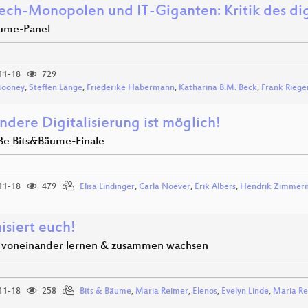
ech-Monopolen und IT-Giganten: Kritik des dig
ume-Panel
11-18
729
Mooney
,
Steffen Lange
,
Friederike Habermann
,
Katharina B.M. Beck
,
Frank Riege
ndere Digitalisierung ist möglich!
ße Bits&Bäume-Finale
11-18
479
Elisa Lindinger
,
Carla Noever
,
Erik Albers
,
Hendrik Zimmer
isiert euch!
 voneinander lernen & zusammen wachsen
11-18
258
Bits & Bäume
,
Maria Reimer
,
Elenos
,
Evelyn Linde
,
Maria R