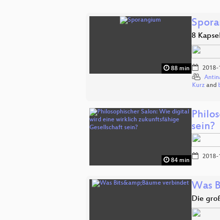
Spor
8 Kapse
2018-
88 min
Antin
Kurz
and
Philos
sein?
2018-
84 min
Was B
Die gro