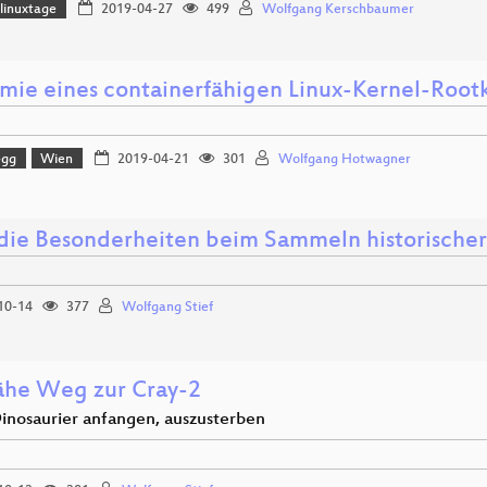
linuxtage
2019-04-27
499
Wolfgang Kerschbaumer
mie eines containerfähigen Linux-Kernel-Rootk
egg
Wien
2019-04-21
301
Wolfgang Hotwagner
die Besonderheiten beim Sammeln historische
10-14
377
Wolfgang Stief
ähe Weg zur Cray-2
nosaurier anfangen, auszusterben