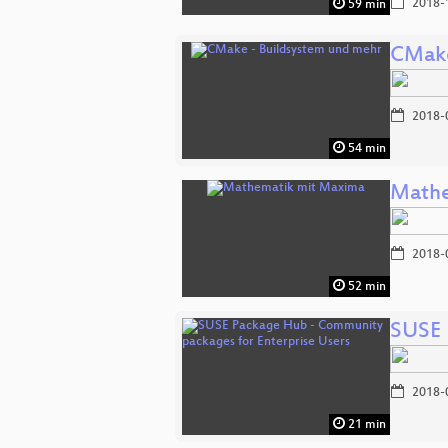
2018-
59 min
CMake
2018-
54 min
Mathe
2018-
52 min
SUSE 
2018-
21 min