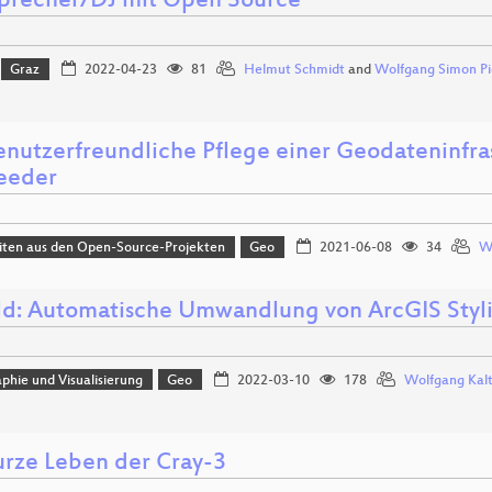
sprecher/DJ mit Open Source
Graz
2022-04-23
81
Helmut Schmidt
and
Wolfgang Simon Pi
enutzerfreundliche Pflege einer Geodateninfra
eeder
iten aus den Open-Source-Projekten
Geo
2021-06-08
34
Wo
sld: Automatische Umwandlung von ArcGIS Styl
phie und Visualisierung
Geo
2022-03-10
178
Wolfgang Kal
urze Leben der Cray-3