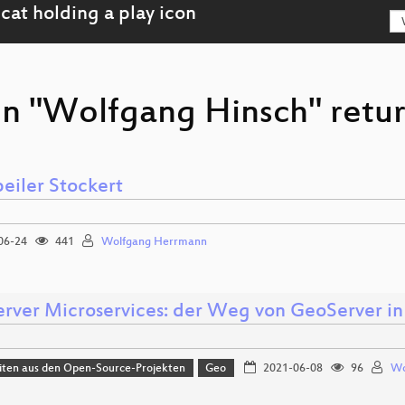
on "Wolfgang Hinsch" retur
peiler Stockert
06-24
441
Wolfgang Herrmann
rver Microservices: der Weg von GeoServer in
iten aus den Open-Source-Projekten
Geo
2021-06-08
96
Wo