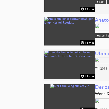
Graz
43 min
Anato
easterh
34 min
Über 
2018-
83 min
Der z
Wenn Di