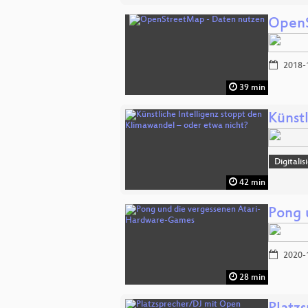
OpenS
2018-
39 min
Künst
Digitali
42 min
Pong 
2020-
28 min