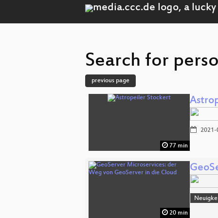
Search for pers
previous page
Astro
2021-
77 min
GeoSe
Neuigke
20 min