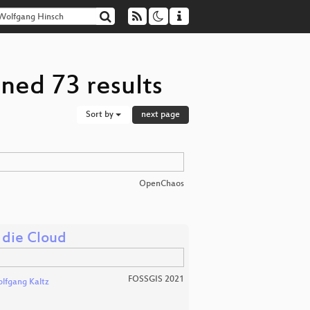
ned 73 results
Sort by
next page
OpenChaos
 die Cloud
FOSSGIS 2021
lfgang Kaltz