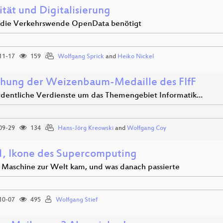
tät und Digitalisierung
die Verkehrswende OpenData benötigt
11-17
159
Wolfgang Sprick
and
Heiko Nickel
ihung der Weizenbaum-Medaille des FIfF
dentliche Verdienste um das Themengebiet Informatik…
09-29
134
Hans-Jörg Kreowski
and
Wolfgang Coy
1, Ikone des Supercomputing
 Maschine zur Welt kam, und was danach passierte
10-07
495
Wolfgang Stief