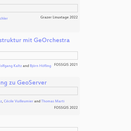
Grazer Linuxtage 2022
chler
struktur mit GeOrchestra
FOSSGIS 2021
lfgang Kaltz
and
Björn Höfling
ing zu GeoServer
tz
,
Cécile Vuilleumier
and
Thomas Marti
FOSSGIS 2022