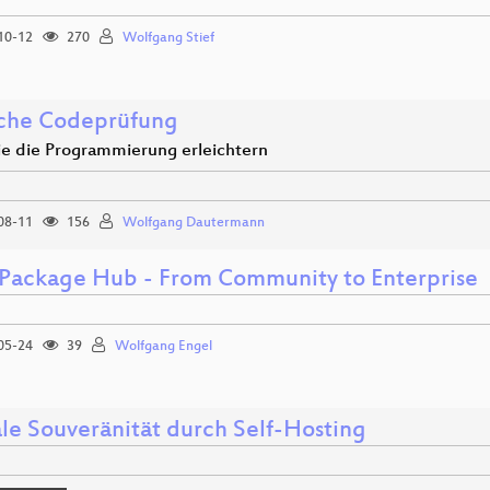
10-12
270
Wolfgang Stief
sche Codeprüfung
die die Programmierung erleichtern
08-11
156
Wolfgang Dautermann
Package Hub - From Community to Enterprise
05-24
39
Wolfgang Engel
ale Souveränität durch Self-Hosting