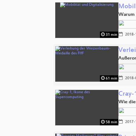
Mobili
Warum 
2018-
31 min
Verle
Außeror
2018-
61 min
Cray-
Wie die
2017-
58 min