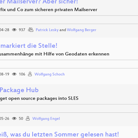
er Mailserver? Aber sicher!
tfix und Co zum sicheren privaten Mailserver
04-28
937
Patrick Lesky
and
Wolfgang Berger
markiert die Stelle!
sammenhänge mit Hilfe von Geodaten erkennen
08-19
106
Wolfgang Schoch
Package Hub
get open source packages into SLES
05-26
50
Wolfgang Engel
eiß, was du letzten Sommer gelesen hast!