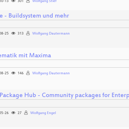
10-13
301
Wolfgang Stief
 - Buildsystem und mehr
08-25
313
Wolfgang Dautermann
matik mit Maxima
08-25
146
Wolfgang Dautermann
Package Hub - Community packages for Enterp
05-26
27
Wolfgang Engel