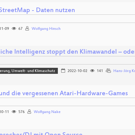
treetMap - Daten nutzen
11-09
67
Wolfgang Hinsch
liche Intelligenz stoppt den Klimawandel – ode
sierung, Umwelt- und Klimaschutz
2022-10-02
141
Hans-Jörg K
und die vergessenen Atari-Hardware-Games
10-11
576
Wolfgang Nake