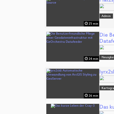
Platz
Admin
25 min
Die B
Dataf
Neuigke
24 min
lyrx2
Kartogra
26 min
Das k