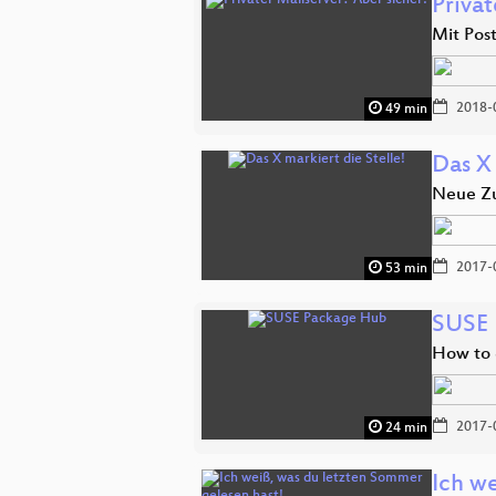
Privat
Mit Pos
2018-
49 min
Das X 
Neue Zu
2017-
53 min
SUSE 
How to 
2017-
24 min
Ich w