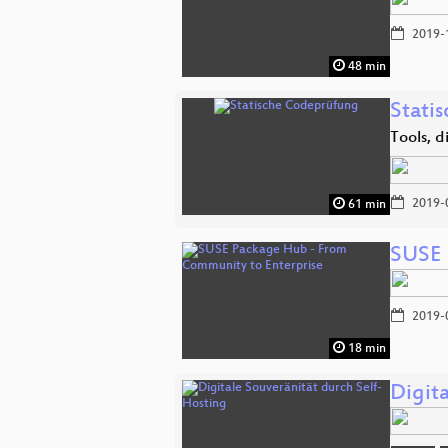
2019-
48 min
Stati
Tools, 
2019-
61 min
SUSE 
2019-
18 min
Digit