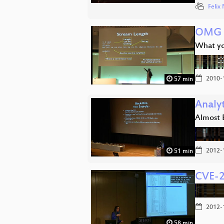
Feli
OMG 
What yo
2010-
57 min
Analy
Almost 
2012-
51 min
CVE-2
2012-
58 min