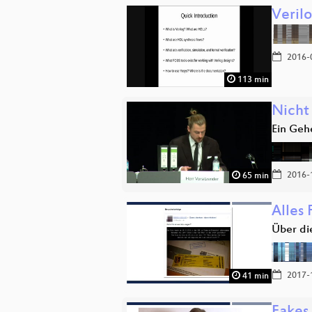
Veril
2016-
113 min
Nicht 
Ein Geh
2016-
65 min
Alles 
Über di
2017-
41 min