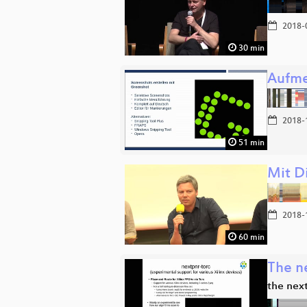
2018-
30 min
Aufme
2018-
51 min
Mit D
2018-
60 min
The n
the nex