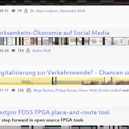
09-21
79
Dr. Klaus Lederer, Alexandra Wolf
rksamkeits-Ökonomie auf Social Media
10-24
154
Andre Wolf
igitalisierung zur Verkehrswende? - Chancen 
11-17
238
Maje Basten
,
Philipp Kosok
,
Oliver Wolf
,
Kirstin Lindloff
an
extpnr FOSS FPGA place-and-route tool
t step forward in open source FPGA tools