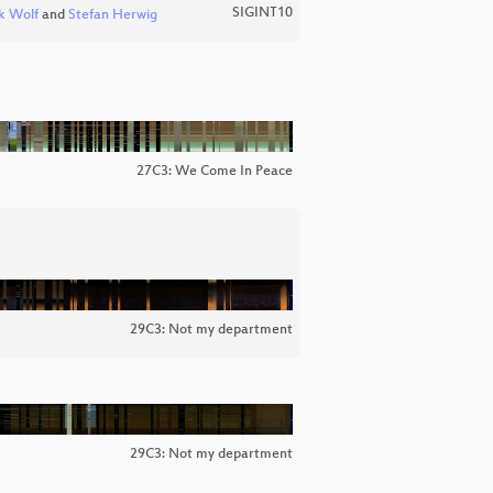
SIGINT10
k Wolf
and
Stefan Herwig
27C3: We Come In Peace
29C3: Not my department
29C3: Not my department