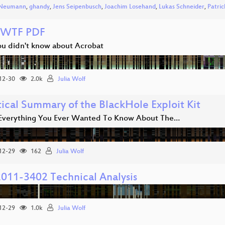
x Neumann
,
ghandy
,
Jens Seipenbusch
,
Joachim Losehand
,
Lukas Schneider
,
Patric
WTF PDF
u didn't know about Acrobat
12-30
2.0k
Julia Wolf
tical Summary of the BlackHole Exploit Kit
Everything You Ever Wanted To Know About The…
12-29
162
Julia Wolf
011-3402 Technical Analysis
12-29
1.0k
Julia Wolf