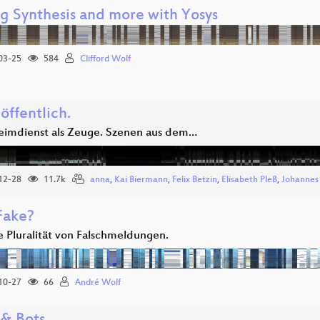
og Synthesis and more with Yosys
03-25
584
Clifford Wolf
öffentlich.
eimdienst als Zeuge. Szenen aus dem…
12-28
11.7k
anna
,
Kai Biermann
,
Felix Betzin
,
Elisabeth Pleß
,
Johannes
Fake?
e Pluralität von Falschmeldungen.
10-27
66
André Wolf