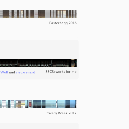
Easterhegg 2016
33C3: works for me
 Wolf
and
vieuxrenard
Privacy Week 2017