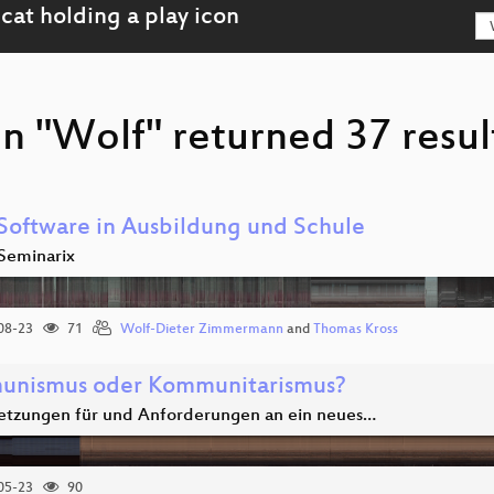
n "Wolf" returned 37 resul
 Software in Ausbildung und Schule
 Seminarix
08-23
71
Wolf-Dieter Zimmermann
and
Thomas Kross
nismus oder Kommunitarismus?
etzungen für und Anforderungen an ein neues…
05-23
90