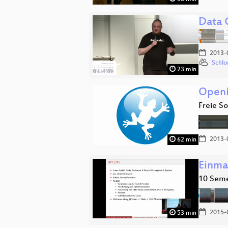
Data 
2013-
Schlo
23 min
OpenM
Freie S
2013-
62 min
Einma
10 Seme
2015-
53 min