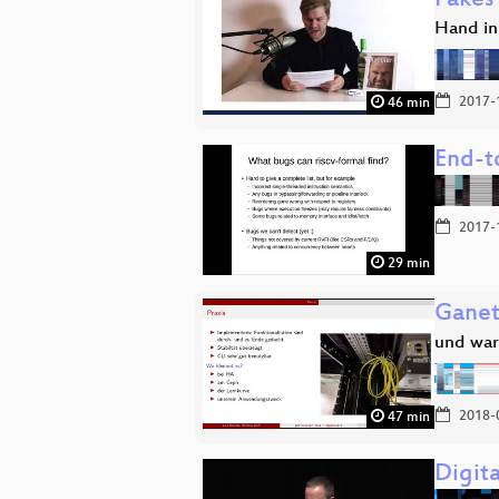
Fakes
Hand in
2017-
46 min
End-to
2017-
29 min
Ganeti
und war
2018-
47 min
Digita