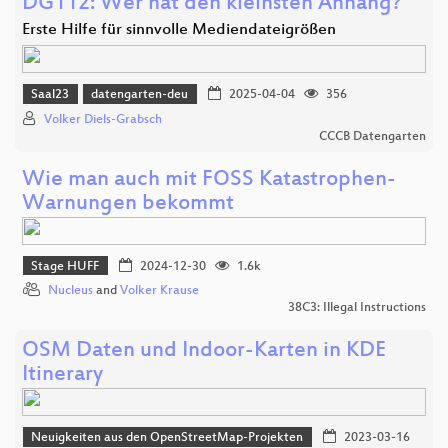
DG112: Wer hat den kleinsten Anhang?
Erste Hilfe für sinnvolle Mediendateigrößen
Saal23
datengarten-deu
2025-04-04
356
Volker Diels-Grabsch
CCCB Datengarten
Wie man auch mit FOSS Katastrophen-
Warnungen bekommt
Stage HUFF
2024-12-30
1.6k
Nucleus
and
Volker Krause
38C3: Illegal Instructions
OSM Daten und Indoor-Karten in KDE
Itinerary
Neuigkeiten aus den OpenStreetMap-Projekten
2023-03-16