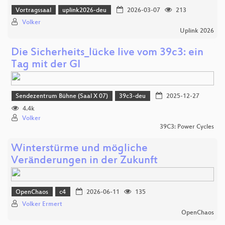
Vortragssaal
uplink2026-deu
2026-03-07
213
Volker
Uplink 2026
Die Sicherheits_lücke live vom 39c3: ein
Tag mit der GI
Sendezentrum Bühne (Saal X 07)
39c3-deu
2025-12-27
4.4k
Volker
39C3: Power Cycles
Winterstürme und mögliche
Veränderungen in der Zukunft
OpenChaos
c4
2026-06-11
135
Volker Ermert
OpenChaos