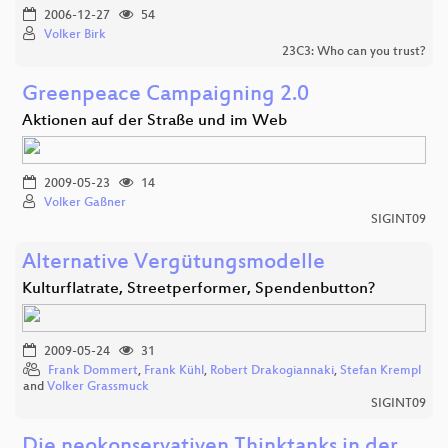
2006-12-27
54
Volker Birk
23C3: Who can you trust?
Greenpeace Campaigning 2.0
Aktionen auf der Straße und im Web
2009-05-23
14
Volker Gaßner
SIGINT09
Alternative Vergütungsmodelle
Kulturflatrate, Streetperformer, Spendenbutton?
2009-05-24
31
Frank Dommert
,
Frank Kühl
,
Robert Drakogiannaki
,
Stefan Krempl
and
Volker Grassmuck
SIGINT09
Die neokonservativen Thinktanks in der