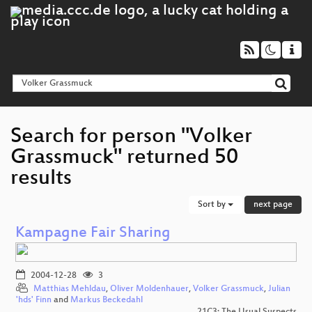
Search for person "Volker
Grassmuck" returned 50
results
Sort by
next page
Kampagne Fair Sharing
2004-12-28
3
Matthias Mehldau
,
Oliver Moldenhauer
,
Volker Grassmuck
,
Julian
'hds' Finn
and
Markus Beckedahl
21C3: The Usual Suspects