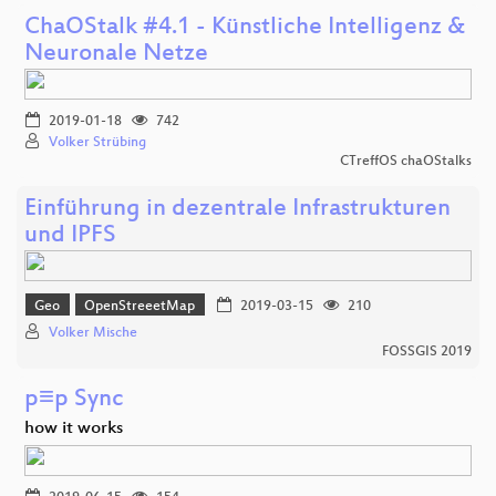
ChaOStalk #4.1 - Künstliche Intelligenz &
Neuronale Netze
2019-01-18
742
Volker Strübing
CTreffOS chaOStalks
Einführung in dezentrale Infrastrukturen
und IPFS
Geo
OpenStreeetMap
2019-03-15
210
Volker Mische
FOSSGIS 2019
p≡p Sync
how it works