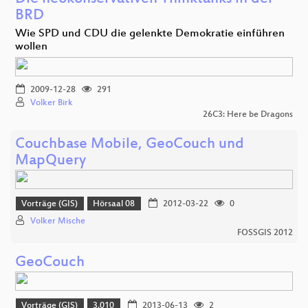
BRD
Wie SPD und CDU die gelenkte Demokratie einführen
wollen
2009-12-28
291
Volker Birk
26C3: Here be Dragons
Couchbase Mobile, GeoCouch und
MapQuery
Vorträge (GIS)
Hörsaal 08
2012-03-22
0
Volker Mische
FOSSGIS 2012
GeoCouch
Vorträge (GIS)
3.010
2013-06-13
2