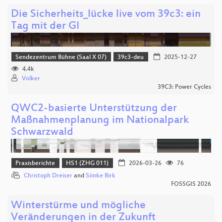
Die Sicherheits_lücke live vom 39c3: ein
Tag mit der GI
Sendezentrum Bühne (Saal X 07)
39c3-deu
2025-12-27
4.4k
Volker
39C3: Power Cycles
QWC2-basierte Unterstützung der
Maßnahmenplanung im Nationalpark
Schwarzwald
Praxisberichte
HS1 (ZHG 011)
2026-03-26
76
Christoph Dreiser
and
Sönke Birk
FOSSGIS 2026
Winterstürme und mögliche
Veränderungen in der Zukunft