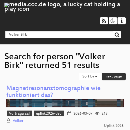
Search for person "Volker
Birk" returned 51 results
Sort by
next page
Magnetresonanztomographie wie
funktioniert das?
Vortragssaal
uplink2026-deu
2026-03-07
213
Volker
Uplink 2026