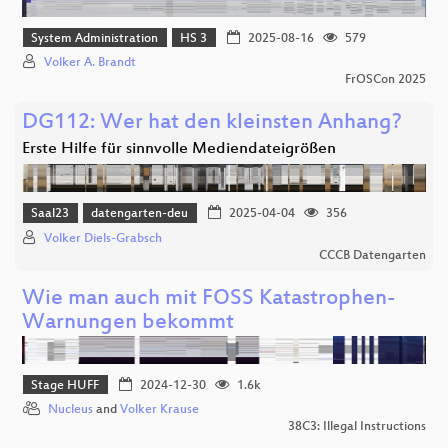
System Administration
HS 3
2025-08-16
579
Volker A. Brandt
FrOSCon 2025
DG112: Wer hat den kleinsten Anhang?
Erste Hilfe für sinnvolle Mediendateigrößen
Saal23
datengarten-deu
2025-04-04
356
Volker Diels-Grabsch
CCCB Datengarten
Wie man auch mit FOSS Katastrophen-
Warnungen bekommt
Stage HUFF
2024-12-30
1.6k
Nucleus
and
Volker Krause
38C3: Illegal Instructions