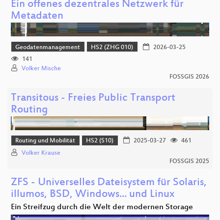
Ein offenes dezentrales Netzwerk für
Metadaten
Geodatenmanagement
HS2 (ZHG 010)
2026-03-25
141
Volker Mische
FOSSGIS 2026
Transitous - Freies Public Transport
Routing
Routing und Mobilität
HS2 (S10)
2025-03-27
461
Volker Krause
FOSSGIS 2025
ZFS - Universelles Dateisystem für Solaris,
illumos, BSD, Windows... und Linux
Ein Streifzug durch die Welt der modernen Storage