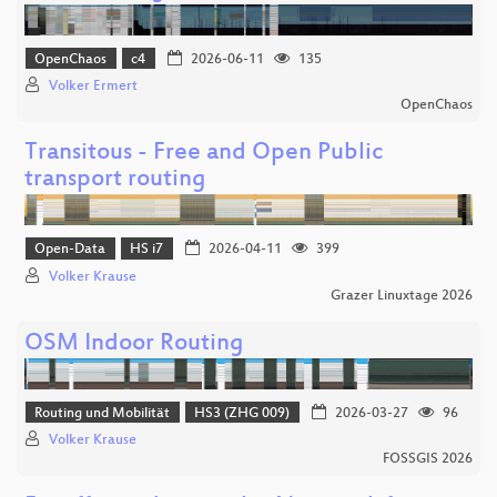
OpenChaos
c4
2026-06-11
135
Volker Ermert
OpenChaos
Transitous - Free and Open Public
transport routing
Open-Data
HS i7
2026-04-11
399
Volker Krause
Grazer Linuxtage 2026
OSM Indoor Routing
Routing und Mobilität
HS3 (ZHG 009)
2026-03-27
96
Volker Krause
FOSSGIS 2026