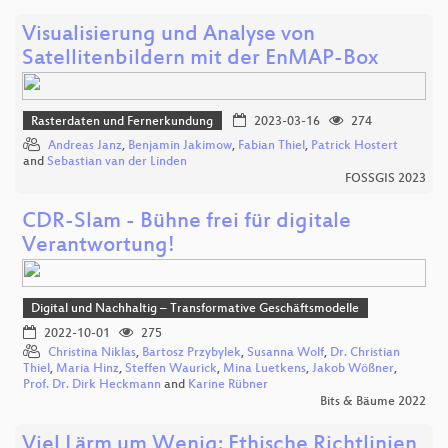
Visualisierung und Analyse von
Satellitenbildern mit der EnMAP-Box
Rasterdaten und Fernerkundung
2023-03-16
274
Andreas Janz
,
Benjamin Jakimow
,
Fabian Thiel
,
Patrick Hostert
and
Sebastian van der Linden
FOSSGIS 2023
CDR-Slam - Bühne frei für digitale
Verantwortung!
Digital und Nachhaltig – Transformative Geschäftsmodelle
2022-10-01
275
Christina Niklas
,
Bartosz Przybylek
,
Susanna Wolf
,
Dr. Christian
Thiel
,
Maria Hinz
,
Steffen Waurick
,
Mina Luetkens
,
Jakob Wößner
,
Prof. Dr. Dirk Heckmann
and
Karine Rübner
Bits & Bäume 2022
Viel Lärm um Wenig: Ethische Richtlinien