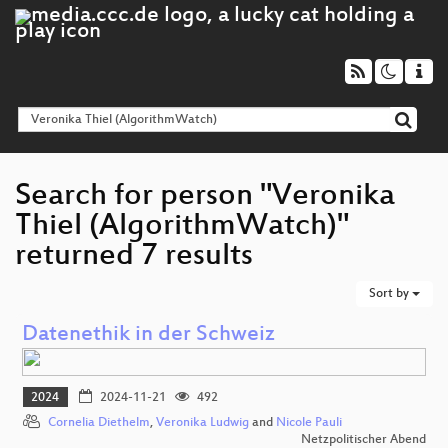
Search for person "Veronika
Thiel (AlgorithmWatch)"
returned 7 results
Sort by
Datenethik in der Schweiz
2024
2024-11-21
492
Cornelia Diethelm
,
Veronika Ludwig
and
Nicole Pauli
Netzpolitischer Abend