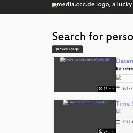
Search for pers
previous page
Daten
Reisefre
2017-
46 min
Time 
2017-
57 min