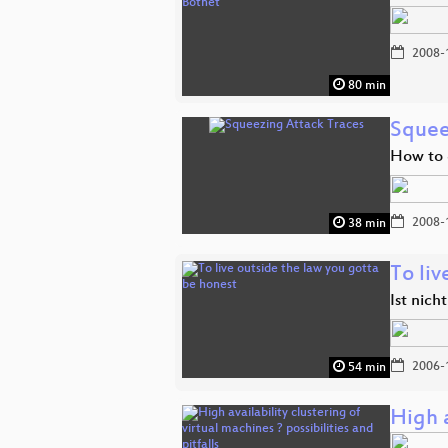
2008-
80 min
Squee
How to 
2008-
38 min
To liv
Ist nich
2006-
54 min
High a