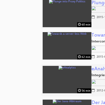
Plunge
2015-
60 min
Towar
Interco
2015-
62 min
eAnal
Integri
2012-
56 min
Der J