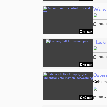
We wa
2016-
41 min
Hackin
2016-
43 min
Öster
Geheimd
2015-
60 min