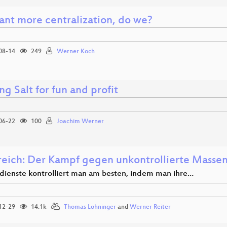
nt more centralization, do we?
08-14
249
Werner Koch
g Salt for fun and profit
06-22
100
Joachim Werner
reich: Der Kampf gegen unkontrollierte Mass
ienste kontrolliert man am besten, indem man ihre…
12-29
14.1k
Thomas Lohninger
and
Werner Reiter