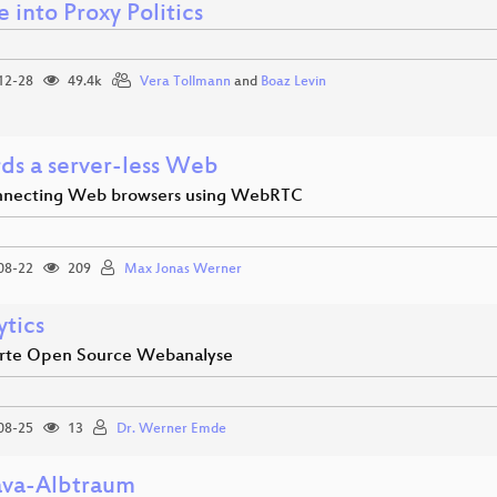
 into Proxy Politics
12-28
49.4k
Vera Tollmann
and
Boaz Levin
ds a server-less Web
nnecting Web browsers using WebRTC
08-22
209
Max Jonas Werner
ytics
erte Open Source Webanalyse
08-25
13
Dr. Werner Emde
ava-Albtraum