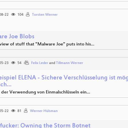
08-22
104
Torsten Werner
re Joe Blobs
iew of stuff that "Malware Joe" puts into his…
05-23
54
Felix Leder
and
Tillmann Werner
ispiel ELENA - Sichere Verschlüsselung ist mögl
isch…
 der Verwendung von Einmalschlüsseln ein…
05-22
81
Werner Hülsman
fucker: Owning the Storm Botnet