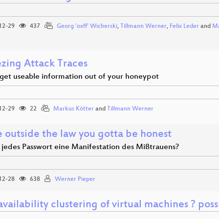
12-29
437
Georg 'oxff' Wicherski
,
Tillmann Werner
,
Felix Leder
and
Ma
zing Attack Traces
get useable information out of your honeypot
12-29
22
Markus Kötter
and
Tillmann Werner
e outside the law you gotta be honest
t jedes Passwort eine Manifestation des Mißtrauens?
12-28
638
Werner Pieper
vailability clustering of virtual machines ? possi