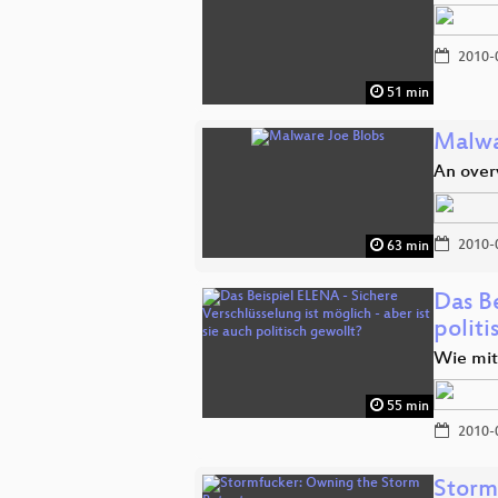
2010-
51 min
Malwa
An overv
2010-
63 min
Das Be
polit
Wie mit
55 min
2010-
Storm