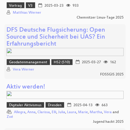
Vortrag
V3
2025-03-23
933
Matthias Werner
Chemnitzer Linux-Tage 2025
DFS Deutsche Flugsicherung: Open
Source und Sicherheit bei UAS? Ein
Erfahrungsbericht
Geodatenmanagement
HS2 (S10)
2025-03-27
162
Vera Werner
FOSSGIS 2025
Aktiv werden!
Digitaler Aktivismus
Dresden
2025-04-13
663
Allegra
,
Anna
,
Clarissa
,
Elli
,
Julia
,
Laura
,
Marie
,
Martha
,
Vera
and
Zoé
Jugend hackt 2025