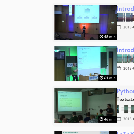
Intro
2013-
48 min
Intro
2013-
61 min
Pytho
Textsat
2013-
46 min