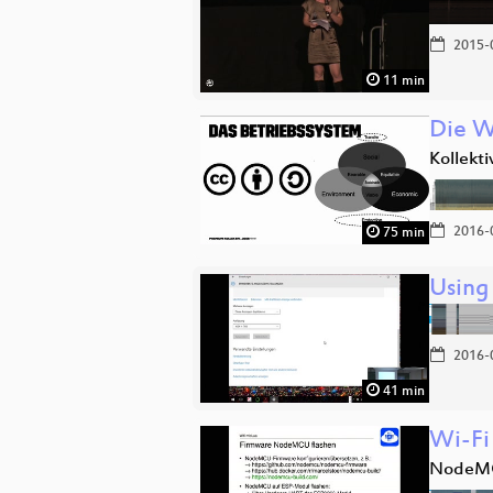
2015-
11 min
Die W
Kollekt
2016-
75 min
Using 
2016-
41 min
Wi-Fi
NodeMC