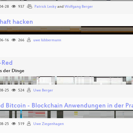
04-28
937
Patrick Lesky
and
Wolfgang Berger
chaft hacken
06-16
266
uwe lübbermann
-Red
ss der Dinge
08-25
524
Uwe Berger
d Bitcoin - Blockchain Anwendungen in der Pra
08-25
519
Uwe Ziegenhagen