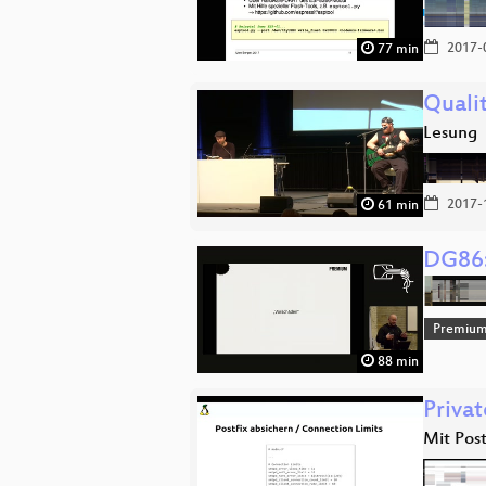
2017-
77 min
Quali
Lesung
2017-
61 min
DG86:
Premium
88 min
Privat
Mit Pos