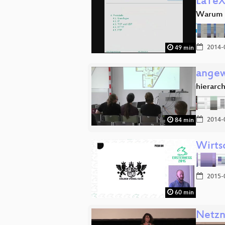
LaTeX
Warum s
2014-
49 min
angew
hierarc
2014-
84 min
Wirts
2015-
60 min
Netzn