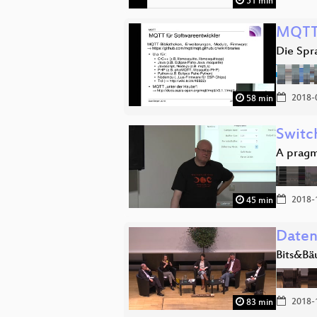
51 min
MQT
Die Spr
2018-
58 min
Switc
A pragm
2018-
45 min
Daten
Bits&Bä
2018-
83 min