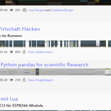
09-04
241
Lea Gimpel
and
Cathleen Berger
irtschaft Hacken
iv im Konsens
03-26
850
Uwe Lübbermann
Python pandas for scientific Research
08-20
210
Uwe Ziegenhagen
 mit Lua
U für ESP8266-Module