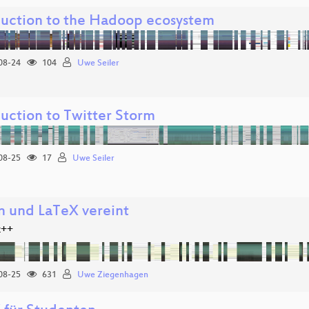
duction to the Hadoop ecosystem
08-24
104
Uwe Seiler
duction to Twitter Storm
08-25
17
Uwe Seiler
n und LaTeX vereint
z++
08-25
631
Uwe Ziegenhagen