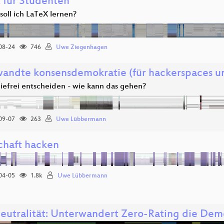
 für Studenten
oll ich LaTeX lernen?
08-24
746
Uwe Ziegenhagen
andte konsensdemokratie (für hackerspaces un
hiefrei entscheiden - wie kann das gehen?
09-07
263
Uwe Lübbermann
chaft hacken
04-05
1.8k
Uwe Lübbermann
eutralität: Unterwandert Zero-Rating die Dem