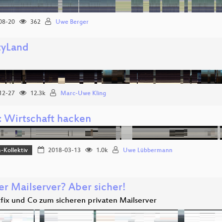
08-20
362
Uwe Berger
tyLand
12-27
12.3k
Marc-Uwe Kling
 Wirtschaft hacken
-Kollektiv
2018-03-13
1.0k
Uwe Lübbermann
er Mailserver? Aber sicher!
tfix und Co zum sicheren privaten Mailserver