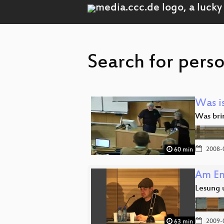
Search for pers
Was i
Was bri
2008-
60 min
Am En
Lesung 
2009-
63 min