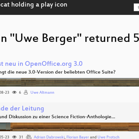
on "Uwe Berger" returned 5
st neu in OpenOffice.org 3.0
ngt die neue 3.0-Version der beliebten Office Suite?
08-23
6
Uwe Altmann
de der Leitung
und Diskussion zu einer Science Fiction-Anthologie…
05-23
31
Adrian Dabrowski
,
Florian Bayer
and
Uwe Protsch