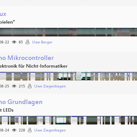
ux
pielen"
08-22
85
Uwe Berger
no Mikrocontroller
ektronik für Nicht-Informatiker
08-25
215
Uwe Ziegenhagen
no Grundlagen
t LEDs
08-24
228
Uwe Ziegenhagen