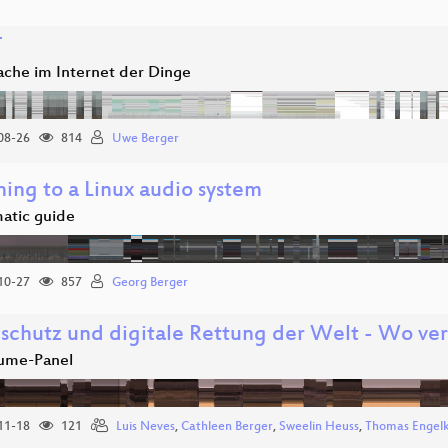
T
ache im Internet der Dinge
08-26
814
Uwe Berger
hing to a Linux audio system
atic guide
10-27
857
Georg Berger
schutz und digitale Rettung der Welt - Wo verl
ume-Panel
11-18
121
Luis Neves
,
Cathleen Berger
,
Sweelin Heuss
,
Thomas Engel