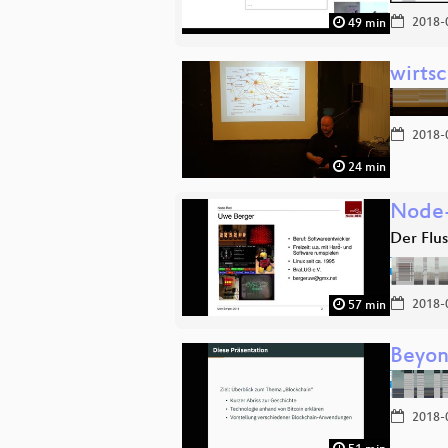
2018-
49 min
wirts
2018-
24 min
Node
Der Flu
2018-
57 min
Beyon
2018-