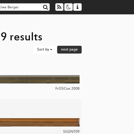
9 results
Sort by
next page
FrOSCon 2008
SIGINT09