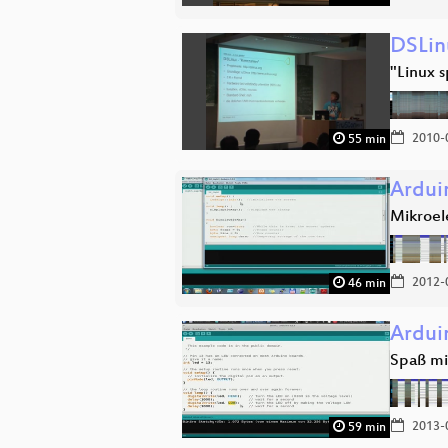
DSLin
"Linux s
2010-
55 min
Ardui
Mikroel
2012-
46 min
Ardui
Spaß mi
2013-
59 min